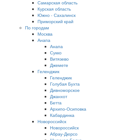
Самарская область
Курская область
Южно - Сахалинск
Приморский край
По городам
Москва
Анапа
Анапа
Сукко
Витязево
Джемете
Геленджик
Геленджик
Голубая Бухта
Дивноморское
Джанхот
Бетта
Архипо-Осиповка
Кабардинка
Новороссийск
Новороссийск
Абрау-Дюрсо