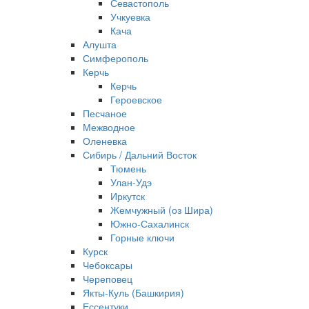
Севастополь
Учкуевка
Кача
Алушта
Симферополь
Керчь
Керчь
Героевское
Песчаное
Межводное
Оленевка
Сибирь / Дальний Восток
Тюмень
Улан-Удэ
Иркутск
Жемчужный (оз Шира)
Южно‐Сахалинск
Горные ключи
Курск
Чебоксары
Череповец
Якты-Куль (Башкирия)
Ессентуки