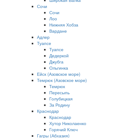
Широкая Балка
Сочи
Сочи
Лоо
Нижняя Хобза
Вардане
Адлер
Туапсе
Туапсе
Дедеркой
Джубга
Ольгинка
Ейск (Азовское море)
Темрюк (Азовское море)
Темрюк
Пересыпь
Голубицкая
За Родину
Краснодар
Краснодар
Хутор Николаенко
Горячий Ключ
Гагры (Абхазия)