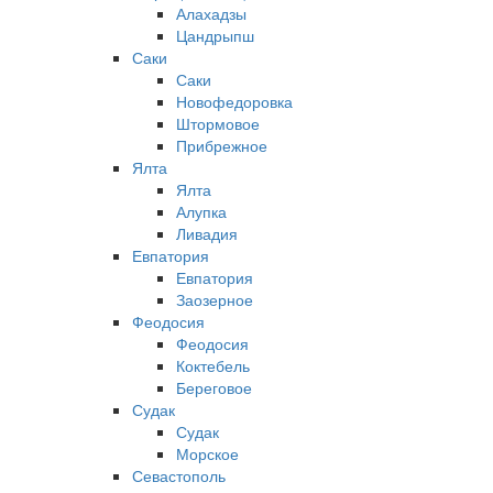
Алахадзы
Цандрыпш
Саки
Саки
Новофедоровка
Штормовое
Прибрежное
Ялта
Ялта
Алупка
Ливадия
Евпатория
Евпатория
Заозерное
Феодосия
Феодосия
Коктебель
Береговое
Судак
Судак
Морское
Севастополь