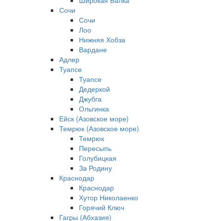
Широкая Балка
Сочи
Сочи
Лоо
Нижняя Хобза
Вардане
Адлер
Туапсе
Туапсе
Дедеркой
Джубга
Ольгинка
Ейск (Азовское море)
Темрюк (Азовское море)
Темрюк
Пересыпь
Голубицкая
За Родину
Краснодар
Краснодар
Хутор Николаенко
Горячий Ключ
Гагры (Абхазия)