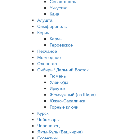
Севастополь
Учкуевка
Кача
Алушта
Симферополь
Керчь
Керчь
Героевское
Песчаное
Межводное
Оленевка
Сибирь / Дальний Восток
Тюмень
Улан-Удэ
Иркутск
Жемчужный (оз Шира)
Южно‐Сахалинск
Горные ключи
Курск
Чебоксары
Череповец
Якты-Куль (Башкирия)
Ессентуки