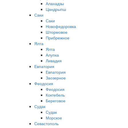
Алахадзы
Цандрыпш
Саки
Саки
Новофедоровка
Штормовое
Прибрежное
Ялта
Ялта
Алупка
Ливадия
Евпатория
Евпатория
Заозерное
Феодосия
Феодосия
Коктебель
Береговое
Судак
Судак
Морское
Севастополь