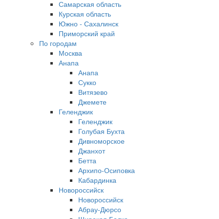
Самарская область
Курская область
Южно - Сахалинск
Приморский край
По городам
Москва
Анапа
Анапа
Сукко
Витязево
Джемете
Геленджик
Геленджик
Голубая Бухта
Дивноморское
Джанхот
Бетта
Архипо-Осиповка
Кабардинка
Новороссийск
Новороссийск
Абрау-Дюрсо