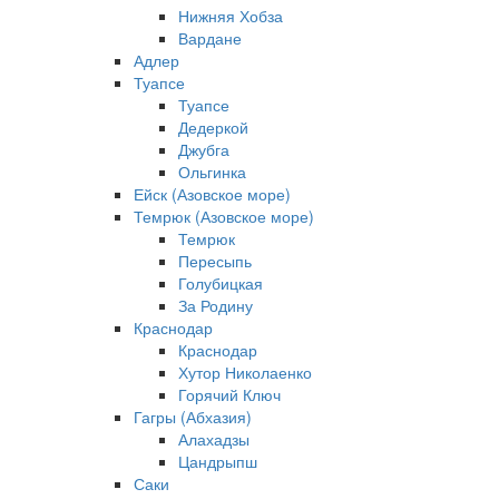
Нижняя Хобза
Вардане
Адлер
Туапсе
Туапсе
Дедеркой
Джубга
Ольгинка
Ейск (Азовское море)
Темрюк (Азовское море)
Темрюк
Пересыпь
Голубицкая
За Родину
Краснодар
Краснодар
Хутор Николаенко
Горячий Ключ
Гагры (Абхазия)
Алахадзы
Цандрыпш
Саки