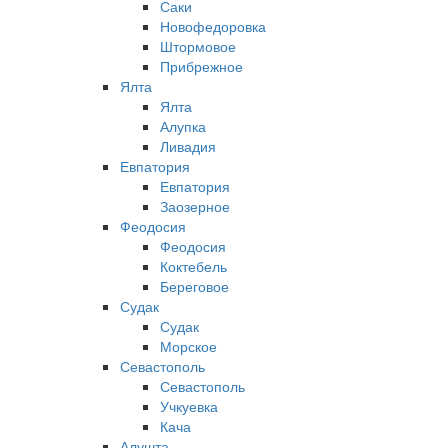
Саки
Новофедоровка
Штормовое
Прибрежное
Ялта
Ялта
Алупка
Ливадия
Евпатория
Евпатория
Заозерное
Феодосия
Феодосия
Коктебель
Береговое
Судак
Судак
Морское
Севастополь
Севастополь
Учкуевка
Кача
Алушта