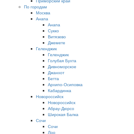
Приморский край
По городам
Москва
Анапа
Анапа
Сукко
Витязево
Джемете
Геленджик
Геленджик
Голубая Бухта
Дивноморское
Джанхот
Бетта
Архипо-Осиповка
Кабардинка
Новороссийск
Новороссийск
Абрау-Дюрсо
Широкая Балка
Сочи
Сочи
Лоо