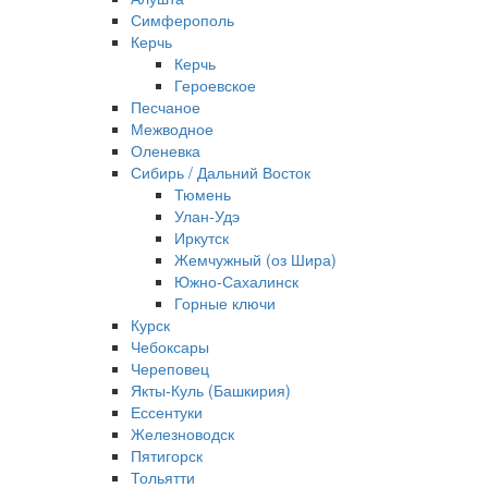
Симферополь
Керчь
Керчь
Героевское
Песчаное
Межводное
Оленевка
Сибирь / Дальний Восток
Тюмень
Улан-Удэ
Иркутск
Жемчужный (оз Шира)
Южно‐Сахалинск
Горные ключи
Курск
Чебоксары
Череповец
Якты-Куль (Башкирия)
Ессентуки
Железноводск
Пятигорск
Тольятти