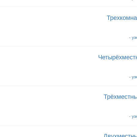
Трехкомна
- у
Четырёхмест
- у
Трёхместны
- у
Двухместны