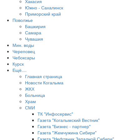
Хакасия
Южно - Сахалинск
Приморский край
Поволжье
Башкирия
Самара
Чувашия
Мин. воды
Череповец
Чебоксары
Курск
Ещё....
Главная страница
Новости Когалыма
ЖКХ
Больница
Храм
СМИ
ТК "Инфосервис"
Газета "Когалымский Вестник"
Газета "Бизнес - партнер"
Газета "Жемчужина Сибири"
Газета "Нефтяник Западной Сибири"