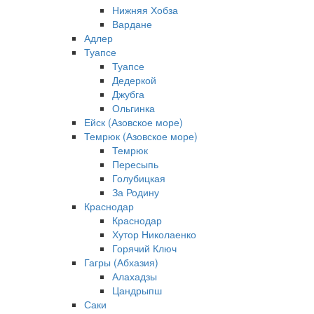
Нижняя Хобза
Вардане
Адлер
Туапсе
Туапсе
Дедеркой
Джубга
Ольгинка
Ейск (Азовское море)
Темрюк (Азовское море)
Темрюк
Пересыпь
Голубицкая
За Родину
Краснодар
Краснодар
Хутор Николаенко
Горячий Ключ
Гагры (Абхазия)
Алахадзы
Цандрыпш
Саки