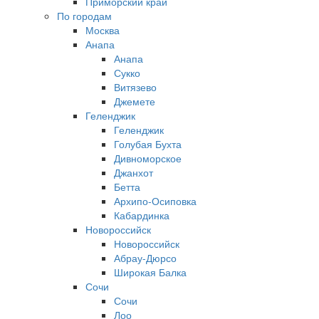
Приморский край
По городам
Москва
Анапа
Анапа
Сукко
Витязево
Джемете
Геленджик
Геленджик
Голубая Бухта
Дивноморское
Джанхот
Бетта
Архипо-Осиповка
Кабардинка
Новороссийск
Новороссийск
Абрау-Дюрсо
Широкая Балка
Сочи
Сочи
Лоо