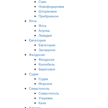
Саки
Новофедоровка
Штормовое
Прибрежное
Ялта
Ялта
Алупка
Ливадия
Евпатория
Евпатория
Заозерное
Феодосия
Феодосия
Коктебель
Береговое
Судак
Судак
Морское
Севастополь
Севастополь
Учкуевка
Кача
Алушта