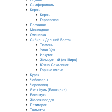
Симферополь
Керчь
Керчь
Героевское
Песчаное
Межводное
Оленевка
Сибирь / Дальний Восток
Тюмень
Улан-Удэ
Иркутск
Жемчужный (оз Шира)
Южно‐Сахалинск
Горные ключи
Курск
Чебоксары
Череповец
Якты-Куль (Башкирия)
Ессентуки
Железноводск
Пятигорск
Тольятти