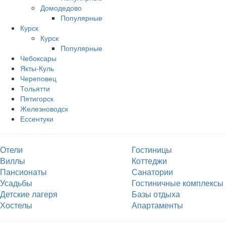
Домодедово
Популярные
Курск
Курск
Популярные
Чебоксары
Якты-Куль
Череповец
Тольятти
Пятигорск
Железноводск
Ессентуки
Отели
Гостиницы
Виллы
Коттеджи
Пансионаты
Санатории
Усадьбы
Гостиничные комплексы
Детские лагеря
Базы отдыха
Хостелы
Апартаменты