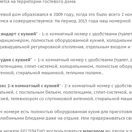
ется на территории гостевого дома.
евой дом образовался в 2009 году, тогда это было всего 2 но
емся и совершенствуемся. На период 2015 года наш номерной
тандарт с кухней"
- 1-о комнатный номер с удобствами (туалет
ндиционером, полностью оборудованной кухней, холодильник
дивидуальной регулировкой отопления, отдельным входом и те
тудия с кухней"
– 1-о комнатный номер с удобствами (туалет, 
лотенцами, сплит-системой, холодильником, полностью обору
тенной, стиральной машинкой, теплыми полами...
юкс 2-х комнатный с кухней
" - 2-х комнатный номер с удобств
альней, с постельным бельем, полотенцами, сплит-системой,
хней, телевизором со спутниковой антенной, стиральной маши
м номере есть полностью оборудованная кухня для приготовл
любимыми блюдами даже на отдыхе. Или придерживаться сво
же можете БЕСПЛАТНО воспользоваться
мангалом
во дворе и 