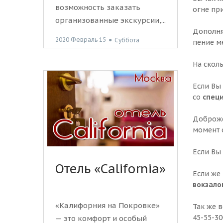
возможность заказать
огне пр
организованные экскурсии,...
Дополня
2020 Февраль 15
●
Суббота
пение м
На сколь
Если Вы
со
спец
Доброже
момент 
Если Вы
Отель «California»
Если же
вокзало
«Калифорния на Покровке»
Так же 
45-55-30
— это комфорт и особый