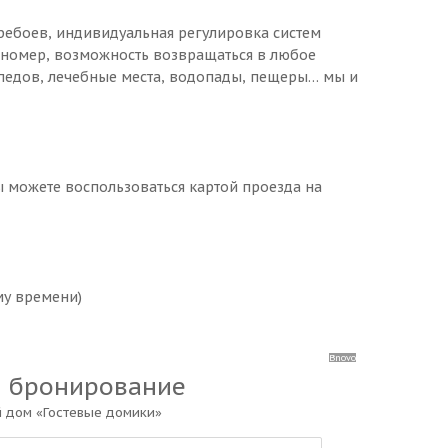
перебоев, индивидуальная регулировка систем
 номер, возможность возвращаться в любое
ипедов, лечебные места, водопады, пещеры… мы и
ы можете воспользоваться картой проезда на
му времени)
Bnovo
а бронирование
й дом «Гостевые домики»