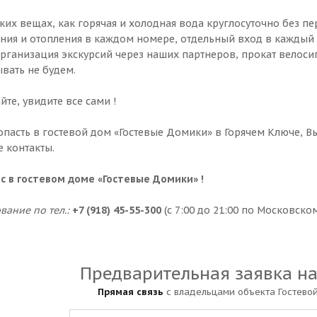
аких вещах, как горячая и холодная вода круглосуточно без 
ния и отопления в каждом номере, отдельный вход в каждый
организация экскурсий через наших партнеров, прокат велос
ывать не будем.
те, увидите все сами !
опасть в гостевой дом «Гостевые Домики» в Горячем Ключе, В
е контакты.
с в гостевом доме «Гостевые Домики» !
ание по тел.:
+7 (918) 45-55-300
(с 7:00 до 21:00 по Московско
Предварительная заявка н
Прямая связь
с владельцами объекта Гостево