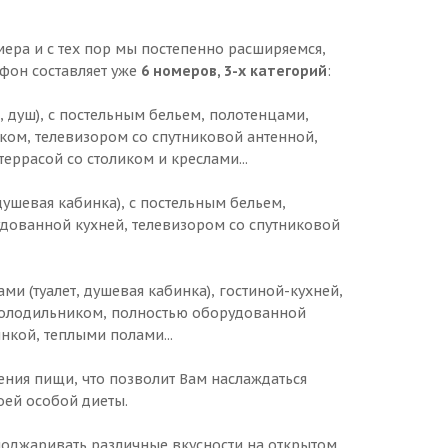
мера и с тех пор мы постепенно расширяемся,
 фон составляет уже
6 номеров, 3-х категорий
:
, душ), с постельным бельем, полотенцами,
ом, телевизором со спутниковой антенной,
ррасой со столиком и креслами...
душевая кабинка), с постельным бельем,
дованной кухней, телевизором со спутниковой
ами (туалет, душевая кабинка), гостиной-кухней,
 холодильником, полностью оборудованной
нкой, теплыми полами...
ения пищи, что позволит Вам наслаждаться
ей особой диеты.
поджаривать различные вкусности на открытом