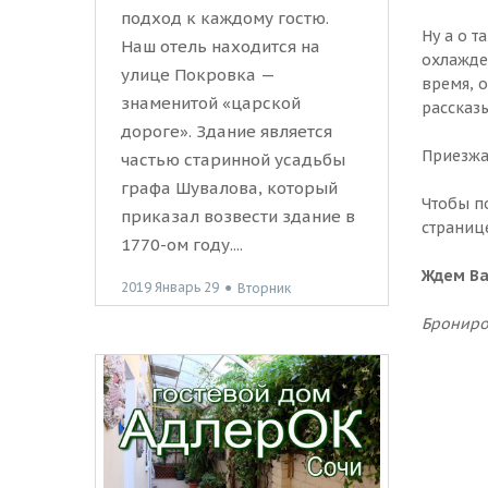
подход к каждому гостю.
Ну а о т
Наш отель находится на
охлажде
улице Покровка —
время, 
знаменитой «царской
рассказ
дороге». Здание является
Приезжай
частью старинной усадьбы
графа Шувалова, который
Чтобы п
приказал возвести здание в
страниц
1770-ом году....
Ждем Ва
2019 Январь 29
●
Вторник
Брониров