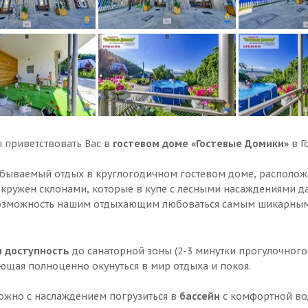
 приветствовать Вас в
гостевом доме «Гостевые Домики»
в Г
абываемый отдых в круглогодичном гостевом доме, расположен
окружен склонами, которые в купе с лесными насаждениями д
озможность нашим отдыхающим любоваться самым шикарным
 доступность
до санаторной зоны (2-3 минутки прогулочного 
ющая полноценно окунуться в мир отдыха и покоя.
ожно с наслаждением погрузиться в
бассейн
с комфортной вод