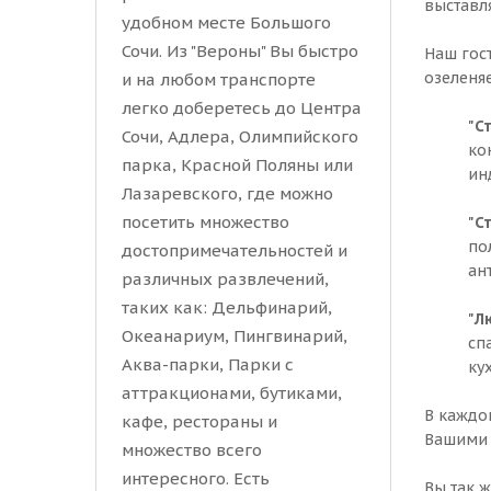
выставля
удобном месте Большого
Сочи. Из "Вероны" Вы быстро
Наш гост
озеленя
и на любом транспорте
легко доберетесь до Центра
"С
Сочи, Адлера, Олимпийского
ко
парка, Красной Поляны или
ин
Лазаревского, где можно
посетить множество
"С
по
достопримечательностей и
ан
различных развлечений,
таких как: Дельфинарий,
"Л
Океанариум, Пингвинарий,
сп
Аква-парки, Парки с
ку
аттракционами, бутиками,
В каждо
кафе, рестораны и
Вашими 
множество всего
интересного. Есть
Вы так 