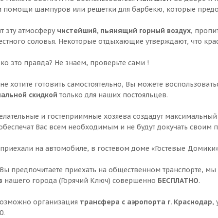
и помощи шампуров или решетки для барбекю, которые предос
т эту атмосферу
чистейший, пьянящий горный воздух
, пропи
естного соловья. Некоторые отдыхающие утверждают, что кра
ко это правда? Не знаем, проверьте сами !
 не хотите готовить самостоятельно, Вы можете воспользоват
иальной скидкой
только для наших постояльцев.
лательные и гостеприимные хозяева создадут максимальный 
обеспечат Вас всем необходимым и не будут докучать своим п
 приехали на автомобиле, в гостевом доме «Гостевые Домики
 Вы предпочитаете приехать на общественном транспорте, мы
в
нашего города (Горячий Ключ) совершенно
БЕСПЛАТНО
.
возможно организация
трансфера с аэропорта г. Краснодар
,
0.