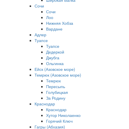
Широкая Балка
Сочи
Сочи
Лоо
Нижняя Хобза
Вардане
Адлер
Туапсе
Туапсе
Дедеркой
Джубга
Ольгинка
Ейск (Азовское море)
Темрюк (Азовское море)
Темрюк
Пересыпь
Голубицкая
За Родину
Краснодар
Краснодар
Хутор Николаенко
Горячий Ключ
Гагры (Абхазия)