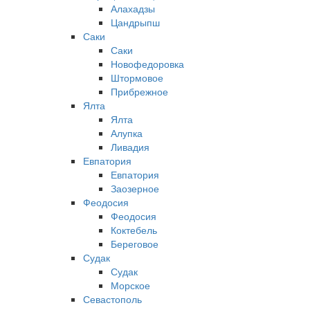
Алахадзы
Цандрыпш
Саки
Саки
Новофедоровка
Штормовое
Прибрежное
Ялта
Ялта
Алупка
Ливадия
Евпатория
Евпатория
Заозерное
Феодосия
Феодосия
Коктебель
Береговое
Судак
Судак
Морское
Севастополь