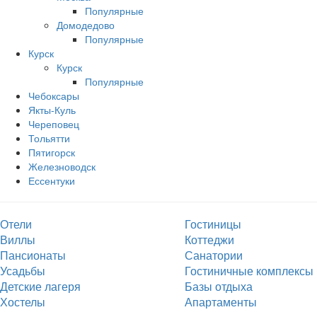
Популярные
Домодедово
Популярные
Курск
Курск
Популярные
Чебоксары
Якты-Куль
Череповец
Тольятти
Пятигорск
Железноводск
Ессентуки
Отели
Гостиницы
Виллы
Коттеджи
Пансионаты
Санатории
Усадьбы
Гостиничные комплексы
Детские лагеря
Базы отдыха
Хостелы
Апартаменты