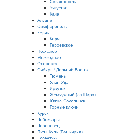
Севастополь
Учкуевка
Кача
Алушта
Симферополь
Керчь
Керчь
Героевское
Песчаное
Межводное
Оленевка
Сибирь / Дальний Восток
Тюмень
Улан-Удэ
Иркутск
Жемчужный (оз Шира)
Южно‐Сахалинск
Горные ключи
Курск
Чебоксары
Череповец
Якты-Куль (Башкирия)
Ессентуки