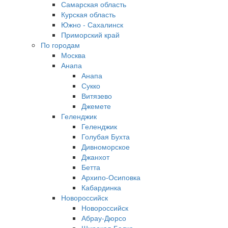
Самарская область
Курская область
Южно - Сахалинск
Приморский край
По городам
Москва
Анапа
Анапа
Сукко
Витязево
Джемете
Геленджик
Геленджик
Голубая Бухта
Дивноморское
Джанхот
Бетта
Архипо-Осиповка
Кабардинка
Новороссийск
Новороссийск
Абрау-Дюрсо