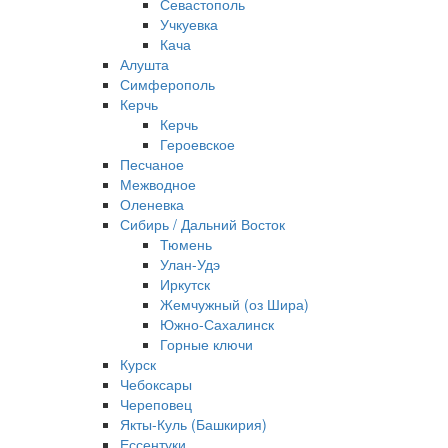
Севастополь
Учкуевка
Кача
Алушта
Симферополь
Керчь
Керчь
Героевское
Песчаное
Межводное
Оленевка
Сибирь / Дальний Восток
Тюмень
Улан-Удэ
Иркутск
Жемчужный (оз Шира)
Южно‐Сахалинск
Горные ключи
Курск
Чебоксары
Череповец
Якты-Куль (Башкирия)
Ессентуки