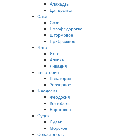
Алахадзы
Цандрыпш
Саки
Саки
Новофедоровка
Штормовое
Прибрежное
Ялта
Ялта
Алупка
Ливадия
Евпатория
Евпатория
Заозерное
Феодосия
Феодосия
Коктебель
Береговое
Судак
Судак
Морское
Севастополь