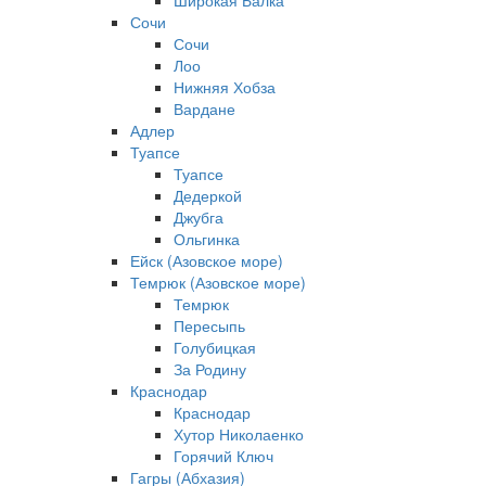
Широкая Балка
Сочи
Сочи
Лоо
Нижняя Хобза
Вардане
Адлер
Туапсе
Туапсе
Дедеркой
Джубга
Ольгинка
Ейск (Азовское море)
Темрюк (Азовское море)
Темрюк
Пересыпь
Голубицкая
За Родину
Краснодар
Краснодар
Хутор Николаенко
Горячий Ключ
Гагры (Абхазия)