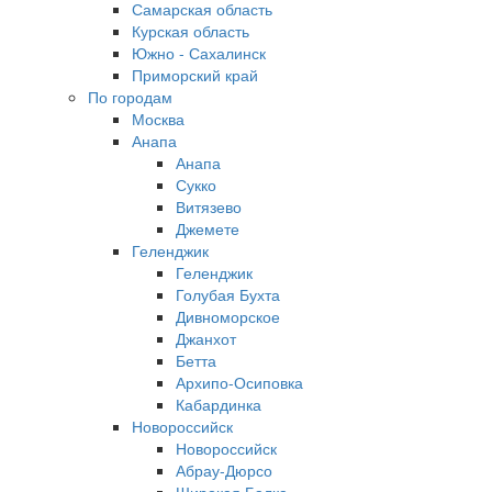
Самарская область
Курская область
Южно - Сахалинск
Приморский край
По городам
Москва
Анапа
Анапа
Сукко
Витязево
Джемете
Геленджик
Геленджик
Голубая Бухта
Дивноморское
Джанхот
Бетта
Архипо-Осиповка
Кабардинка
Новороссийск
Новороссийск
Абрау-Дюрсо