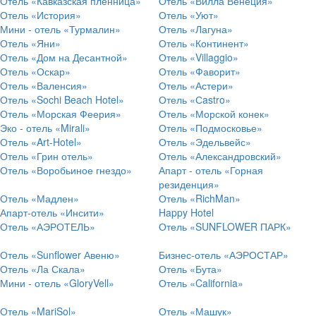
Отель «Кавказская пленница»
Отель «Вилла Венеция»
Отель «История»
Отель «Уют»
Мини - отель «Турмалин»
Отель «Лагуна»
Отель «Яни»
Отель «Континент»
Отель «Дом на Десантной»
Отель «Villaggio»
Отель «Оскар»
Отель «Фаворит»
Отель «Валенсия»
Отель «Астери»
Отель «Sochi Beach Hotel»
Отель «Сastro»
Отель «Морская Феерия»
Отель «Морской конек»
Эко - отель «Mirali»
Отель «Подмосковье»
Отель «Art-Hotel»
Отель «Эдельвейс»
Отель «Грин отель»
Отель «Александровский»
Отель «Воробьиное гнездо»
Апарт - отель «Горная
резиденция»
Отель «Мадлен»
Отель «RichMan»
Апарт-отель «Инсити»
Happy Hotel
Отель «АЭРОТЕЛЬ»
Отель «SUNFLOWER ПАРК»
Отель «Sunflower Авеню»
Бизнес-отель «АЭРОСТАР»
Отель «Ла Скала»
Отель «Бута»
Мини - отель «GloryVell»
Отель «California»
Отель «MariSol»
Отель «Машук»