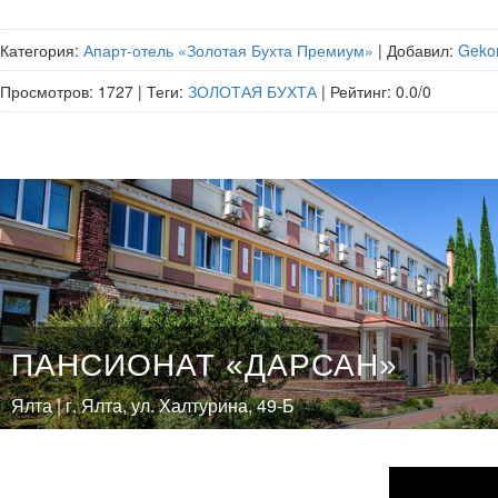
Категория
:
Апарт-отель «Золотая Бухта Премиум»
|
Добавил
:
Geko
Просмотров
:
1727
|
Теги
:
ЗОЛОТАЯ БУХТА
|
Рейтинг
:
0.0
/
0
ПАНСИОНАТ «ДАРСАН»
Ялта | г. Ялта, ул. Халтурина, 49-Б