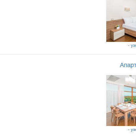
- у
Апарт
- у