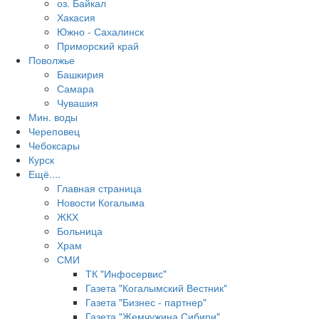
оз. Байкал
Хакасия
Южно - Сахалинск
Приморский край
Поволжье
Башкирия
Самара
Чувашия
Мин. воды
Череповец
Чебоксары
Курск
Ещё....
Главная страница
Новости Когалыма
ЖКХ
Больница
Храм
СМИ
ТК "Инфосервис"
Газета "Когалымский Вестник"
Газета "Бизнес - партнер"
Газета "Жемчужина Сибири"