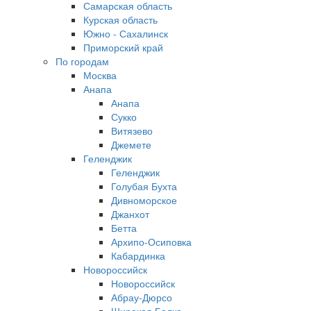
Самарская область
Курская область
Южно - Сахалинск
Приморский край
По городам
Москва
Анапа
Анапа
Сукко
Витязево
Джемете
Геленджик
Геленджик
Голубая Бухта
Дивноморское
Джанхот
Бетта
Архипо-Осиповка
Кабардинка
Новороссийск
Новороссийск
Абрау-Дюрсо