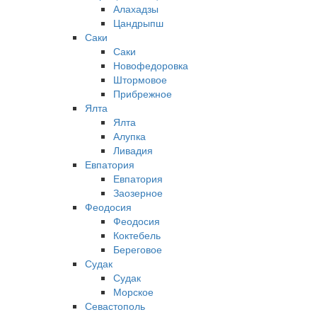
Алахадзы
Цандрыпш
Саки
Саки
Новофедоровка
Штормовое
Прибрежное
Ялта
Ялта
Алупка
Ливадия
Евпатория
Евпатория
Заозерное
Феодосия
Феодосия
Коктебель
Береговое
Судак
Судак
Морское
Севастополь