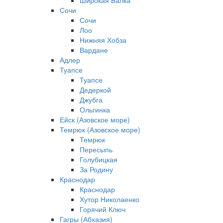
Широкая Балка
Сочи
Сочи
Лоо
Нижняя Хобза
Вардане
Адлер
Туапсе
Туапсе
Дедеркой
Джубга
Ольгинка
Ейск (Азовское море)
Темрюк (Азовское море)
Темрюк
Пересыпь
Голубицкая
За Родину
Краснодар
Краснодар
Хутор Николаенко
Горячий Ключ
Гагры (Абхазия)