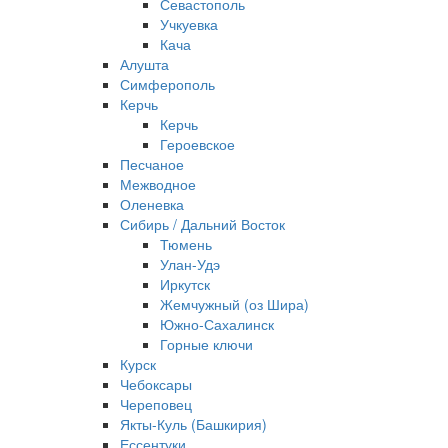
Севастополь
Учкуевка
Кача
Алушта
Симферополь
Керчь
Керчь
Героевское
Песчаное
Межводное
Оленевка
Сибирь / Дальний Восток
Тюмень
Улан-Удэ
Иркутск
Жемчужный (оз Шира)
Южно‐Сахалинск
Горные ключи
Курск
Чебоксары
Череповец
Якты-Куль (Башкирия)
Ессентуки