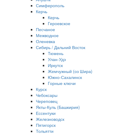
Симферополь
Керчь
Керчь
Героевское
Песчаное
Межводное
Оленевка
Сибирь / Дальний Восток
Тюмень
Улан-Удэ
Иркутск
Жемчужный (оз Шира)
Южно‐Сахалинск
Горные ключи
Курск
Чебоксары
Череповец
Якты-Куль (Башкирия)
Ессентуки
Железноводск
Пятигорск
Тольятти