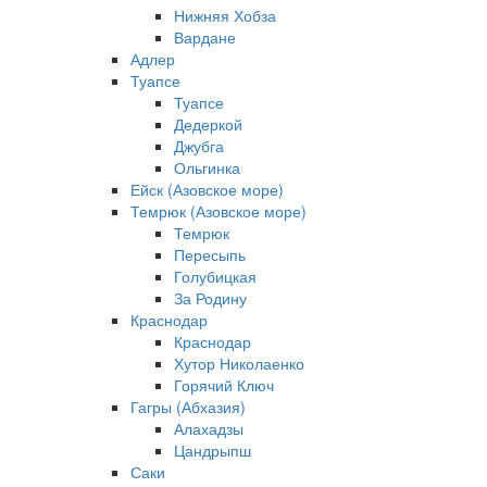
Нижняя Хобза
Вардане
Адлер
Туапсе
Туапсе
Дедеркой
Джубга
Ольгинка
Ейск (Азовское море)
Темрюк (Азовское море)
Темрюк
Пересыпь
Голубицкая
За Родину
Краснодар
Краснодар
Хутор Николаенко
Горячий Ключ
Гагры (Абхазия)
Алахадзы
Цандрыпш
Саки