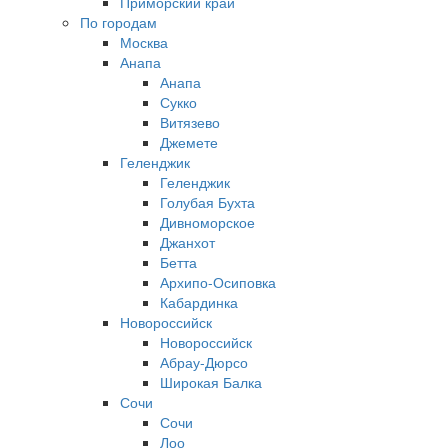
Приморский край
По городам
Москва
Анапа
Анапа
Сукко
Витязево
Джемете
Геленджик
Геленджик
Голубая Бухта
Дивноморское
Джанхот
Бетта
Архипо-Осиповка
Кабардинка
Новороссийск
Новороссийск
Абрау-Дюрсо
Широкая Балка
Сочи
Сочи
Лоо