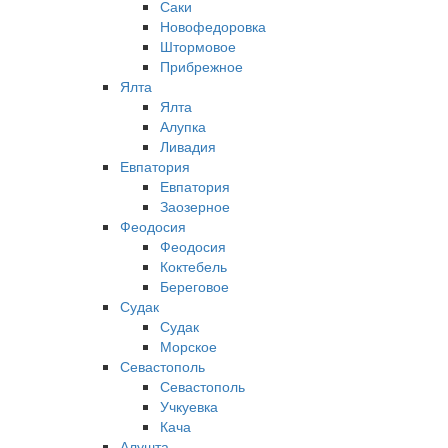
Саки
Новофедоровка
Штормовое
Прибрежное
Ялта
Ялта
Алупка
Ливадия
Евпатория
Евпатория
Заозерное
Феодосия
Феодосия
Коктебель
Береговое
Судак
Судак
Морское
Севастополь
Севастополь
Учкуевка
Кача
Алушта