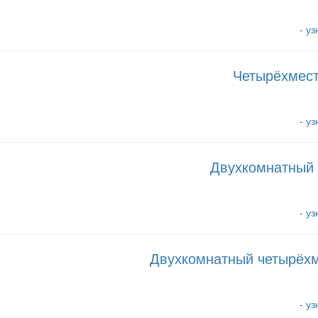
- у
Четырёхмест
- у
Двухкомнатный 
- у
Двухкомнатный четырёхм
- у