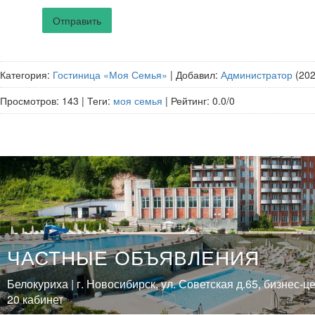
Отправить
Категория
:
Гостиница «Моя Семья»
|
Добавил
:
Администратор
(202
Просмотров
:
143
|
Теги
:
моя семья
|
Рейтинг
:
0.0
/
0
ЧАСТНЫЕ ОБЪЯВЛЕНИЯ
Белокуриха | г. Новосибирск, ул. Советская д.65, бизнес-ц
20 кабинет