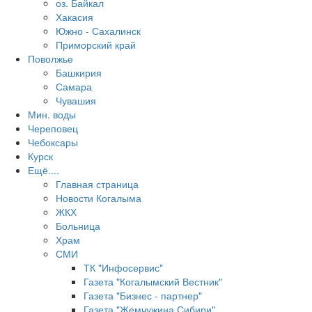
оз. Байкал
Хакасия
Южно - Сахалинск
Приморский край
Поволжье
Башкирия
Самара
Чувашия
Мин. воды
Череповец
Чебоксары
Курск
Ещё....
Главная страница
Новости Когалыма
ЖКХ
Больница
Храм
СМИ
ТК "Инфосервис"
Газета "Когалымский Вестник"
Газета "Бизнес - партнер"
Газета "Жемчужина Сибири"