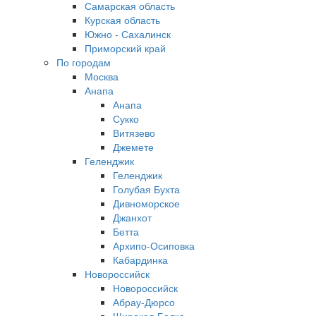
Самарская область
Курская область
Южно - Сахалинск
Приморский край
По городам
Москва
Анапа
Анапа
Сукко
Витязево
Джемете
Геленджик
Геленджик
Голубая Бухта
Дивноморское
Джанхот
Бетта
Архипо-Осиповка
Кабардинка
Новороссийск
Новороссийск
Абрау-Дюрсо