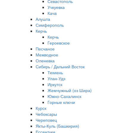
Севастополь
Учкуевка
Кача
Алушта
Симферополь
Керчь
Керчь
Героевское
Песчаное
Межводное
Оленевка
Сибирь / Дальний Восток
Тюмень
Улан-Удэ
Иркутск
Жемчужный (оз Шира)
Южно‐Сахалинск
Горные ключи
Курск
Чебоксары
Череповец
Якты-Куль (Башкирия)
Ессентуки