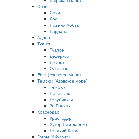
Широкая Балка
Сочи
Сочи
Лоо
Нижняя Хобза
Вардане
Адлер
Туапсе
Туапсе
Дедеркой
Джубга
Ольгинка
Ейск (Азовское море)
Темрюк (Азовское море)
Темрюк
Пересыпь
Голубицкая
За Родину
Краснодар
Краснодар
Хутор Николаенко
Горячий Ключ
Гагры (Абхазия)