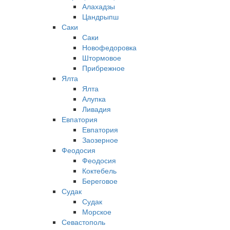
Алахадзы
Цандрыпш
Саки
Саки
Новофедоровка
Штормовое
Прибрежное
Ялта
Ялта
Алупка
Ливадия
Евпатория
Евпатория
Заозерное
Феодосия
Феодосия
Коктебель
Береговое
Судак
Судак
Морское
Севастополь