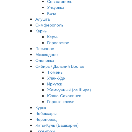
Севастополь
Учкуевка
Кача
Алушта
Симферополь
Керчь
Керчь
Героевское
Песчаное
Межводное
Оленевка
Сибирь / Дальний Восток
Тюмень
Улан-Удэ
Иркутск
Жемчужный (оз Шира)
Южно‐Сахалинск
Горные ключи
Курск
Чебоксары
Череповец
Якты-Куль (Башкирия)
Ессентуки