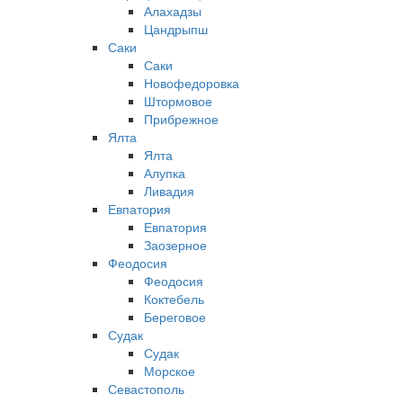
Алахадзы
Цандрыпш
Саки
Саки
Новофедоровка
Штормовое
Прибрежное
Ялта
Ялта
Алупка
Ливадия
Евпатория
Евпатория
Заозерное
Феодосия
Феодосия
Коктебель
Береговое
Судак
Судак
Морское
Севастополь