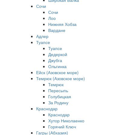
Широкая Балка
Сочи
Сочи
Лоо
Нижняя Хобза
Вардане
Адлер
Туапсе
Туапсе
Дедеркой
Джубга
Ольгинка
Ейск (Азовское море)
Темрюк (Азовское море)
Темрюк
Пересыпь
Голубицкая
За Родину
Краснодар
Краснодар
Хутор Николаенко
Горячий Ключ
Гагры (Абхазия)