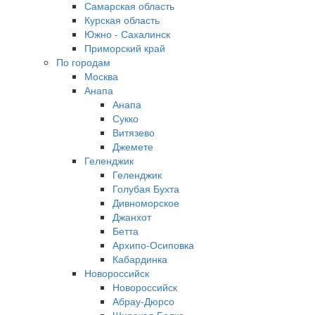
Самарская область
Курская область
Южно - Сахалинск
Приморский край
По городам
Москва
Анапа
Анапа
Сукко
Витязево
Джемете
Геленджик
Геленджик
Голубая Бухта
Дивноморское
Джанхот
Бетта
Архипо-Осиповка
Кабардинка
Новороссийск
Новороссийск
Абрау-Дюрсо