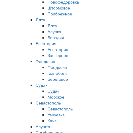
Новофедоровка
Штормовое
Прибрежное
Ялта
Ялта
Алупка
Ливадия
Евпатория
Евпатория
Заозерное
Феодосия
Феодосия
Коктебель
Береговое
Судак
Судак
Морское
Севастополь
Севастополь
Учкуевка
Кача
Алушта
Симферополь