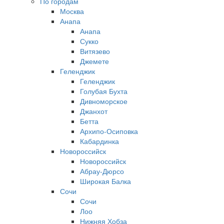
По городам
Москва
Анапа
Анапа
Сукко
Витязево
Джемете
Геленджик
Геленджик
Голубая Бухта
Дивноморское
Джанхот
Бетта
Архипо-Осиповка
Кабардинка
Новороссийск
Новороссийск
Абрау-Дюрсо
Широкая Балка
Сочи
Сочи
Лоо
Нижняя Хобза