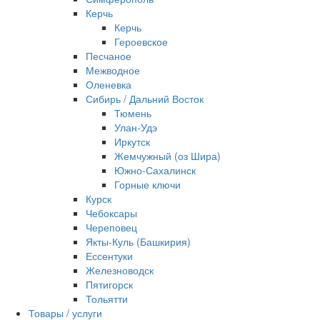
Керчь
Керчь
Героевское
Песчаное
Межводное
Оленевка
Сибирь / Дальний Восток
Тюмень
Улан-Удэ
Иркутск
Жемчужный (оз Шира)
Южно‐Сахалинск
Горные ключи
Курск
Чебоксары
Череповец
Якты-Куль (Башкирия)
Ессентуки
Железноводск
Пятигорск
Тольятти
Товары / услуги