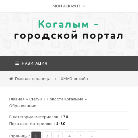
МОЙ АККАУНТ
Когалым -
городской портал
НАВИГАЦИЯ
Главная страница
ХМАО онлайн
Главная
»
Статьи
»
Новости Когалыма
»
Образование
В категории материалов
:
130
Показано материалов
:
1-30
Страницы
:
1
2
3
4
5
»