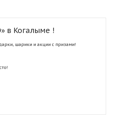
 в Когалыме !
арки, шарики и акции с призами!
сто!