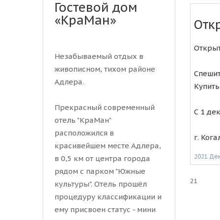
Гостевой дом
«КраМан»
Отк
Открыт
Незабываемый отдых в
живописном, тихом районе
Спешит
Адлера.
Купить
Прекрасный современный
С 1 де
отель "КраМан"
расположился в
г. Кога
красивейшем месте Адлера,
2021 Де
в 0,5 км от центра города
рядом с парком "Южные
21
культуры". Отель прошёл
процедуру классификации и
ему присвоен статус - мини