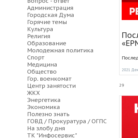
Вопрос - ответ
Администрация
Городская Дума
Горячие темы
Культура
Пос
Религия
«ЕР
Образование
Молодежная политика
Спорт
Послед
Медицина
2021 Де
Общество
Гор. военкомат
Центр занятости
29
ЖКХ
Энергетика
Экономика
Полезно знать
ГОВД / Прокуратура / ОГПС
На злобу дня
ТК "Инфосервис"