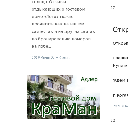
солнца. Отзывы
27
отдыхающих о гостевом
доме «Лето» можно
прочитать как на нашем
Отк
сайте, так и на других сайтах
по бронированию номеров
Открыт
на побе...
Спешит
2019 Июнь 05
●
Среда
Купить
Ждем в
г. Кога
2021 Де
22