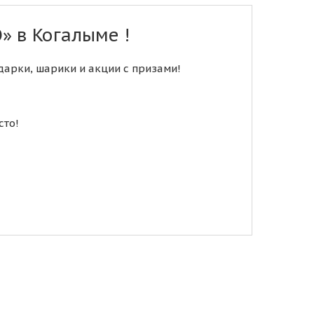
 в Когалыме !
арки, шарики и акции с призами!
сто!