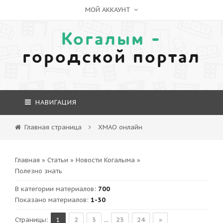
МОЙ АККАУНТ
Когалым -
городской портал
НАВИГАЦИЯ
Главная страница
ХМАО онлайн
Главная
»
Статьи
»
Новости Когалыма
»
Полезно знать
В категории материалов
:
700
Показано материалов
:
1-30
Страницы
:
1
2
3
...
23
24
»