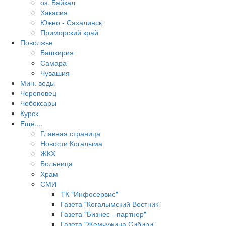
оз. Байкал
Хакасия
Южно - Сахалинск
Приморский край
Поволжье
Башкирия
Самара
Чувашия
Мин. воды
Череповец
Чебоксары
Курск
Ещё....
Главная страница
Новости Когалыма
ЖКХ
Больница
Храм
СМИ
ТК "Инфосервис"
Газета "Когалымский Вестник"
Газета "Бизнес - партнер"
Газета "Жемчужина Сибири"