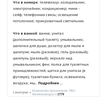
Что в номере
: телевизор; холодильник;
электрочайник; кондиционер; мини -
сейф; телефонная связь; освещение
потолочное; прикроватный светильник.
Что в ванной
: ванна; унитаз
(дополнительный туалет); умывальник;
шапочки для душа; дозатор для мыла и
шампуня; мыло (разовое); гель (разовый);
шампунь (разовый); зеркало над
умывальником; фен; полка для туалетных
принадлежностей; щетки для унитаза (в
футляре); туалетная бумага; освежитель
воздуха; мы...
Подробнее ...
Количество просмотров: 780 |
Санатории
●
Жeлeзнoвoдск | |
2779