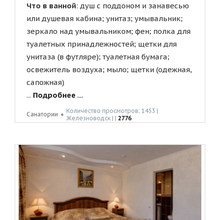
Что в ванной
: душ с поддоном и занавесью
или душевая кабина; унитаз; умывальник;
зеркало над умывальником; фен; полка для
туалетных принадлежностей; щетки для
унитаза (в футляре); туалетная бумага;
освежитель воздуха; мыло; щетки (одежная,
сапожная)
...
Подробнее ...
Количество просмотров: 1453 |
Санатории
●
Жeлeзнoвoдск | |
2776