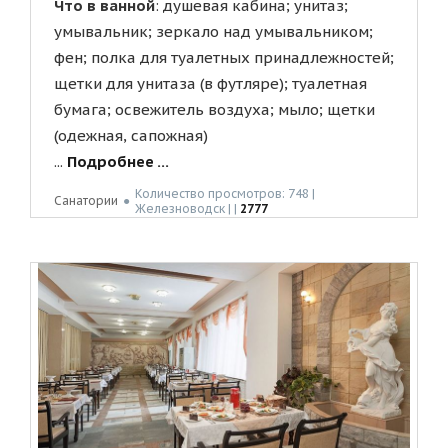
Что в ванной
: душевая кабина; унитаз;
умывальник; зеркало над умывальником;
фен; полка для туалетных принадлежностей;
щетки для унитаза (в футляре); туалетная
бумага; освежитель воздуха; мыло; щетки
(одежная, сапожная)
...
Подробнее ...
Количество просмотров: 748 |
Санатории
●
Жeлeзнoвoдск | |
2777