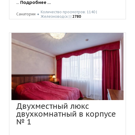
...
Подробнее ...
Количество просмотров: 1140 |
Санатории
●
Жeлeзнoвoдск | |
2780
Двухместный люкс
двухкомнатный в корпусе
№ 1