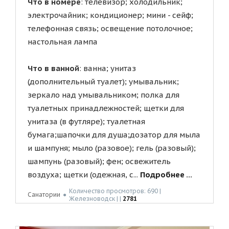
Что в номере
: телевизор; холодильник;
электрочайник; кондиционер; мини - сейф;
телефонная связь; освещение потолочное;
настольная лампа
Что в ванной
: ванна; унитаз
(дополнительный туалет); умывальник;
зеркало над умывальником; полка для
туалетных принадлежностей; щетки для
унитаза (в футляре); туалетная
бумага;шапочки для душа;дозатор для мыла
и шампуня; мыло (разовое); гель (разовый);
шампунь (разовый); фен; освежитель
воздуха; щетки (одежная, с...
Подробнее ...
Количество просмотров: 690 |
Санатории
●
Жeлeзнoвoдск | |
2781