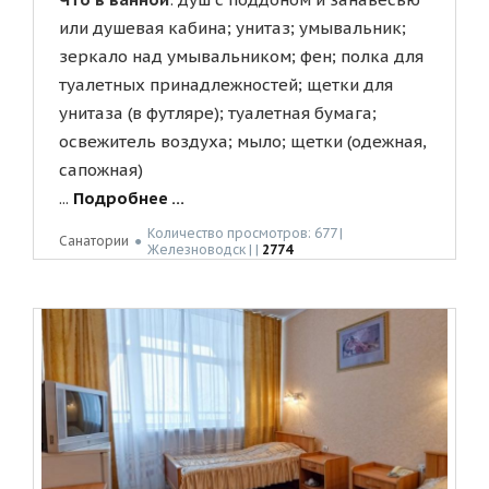
или душевая кабина; унитаз; умывальник;
зеркало над умывальником; фен; полка для
туалетных принадлежностей; щетки для
унитаза (в футляре); туалетная бумага;
освежитель воздуха; мыло; щетки (одежная,
сапожная)
...
Подробнее ...
Количество просмотров: 677 |
Санатории
●
Жeлeзнoвoдск | |
2774