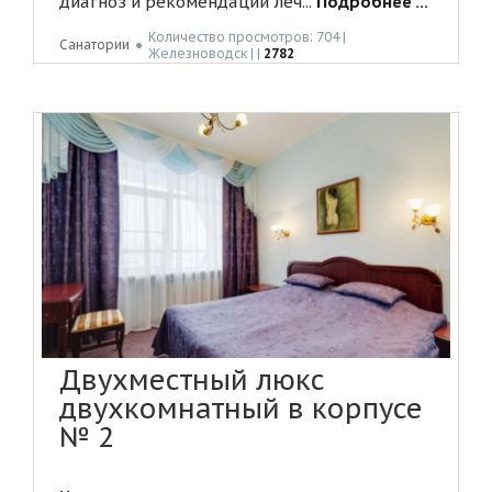
диагноз и рекомендации леч...
Подробнее ...
Количество просмотров: 704 |
Санатории
●
Жeлeзнoвoдск | |
2782
Двухместный люкс
двухкомнатный в корпусе
№ 2