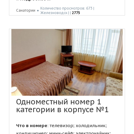
Количество просмотров: 673 |
Санатории
●
Жeлeзнoвoдск | |
2775
Одноместный номер 1
категории в корпусе №1
Что в номере
: телевизор; холодильник;
кондиционер; мини-сейф; электрочайник;