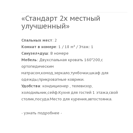
«Стандарт 2х местный
улучшенный»
Спальных мест
: 2
Комнат в номере
: 1 / 18 м² / Этаж: 1
Санузел+душ
: В номере
Мебель
: Двухспальная кровать 160*200,с
ортопедическим
матрасом,комод,зеркало,тумбочки,шкаф для
одежды,прикроватные коврики.
Удобства
: кондиционер , телевизор,
холодильник,сейф.Кухня для гостей 1 этажа,свой
столик,посуда.Место для курения,автостоянка.
- узнать подробнее -