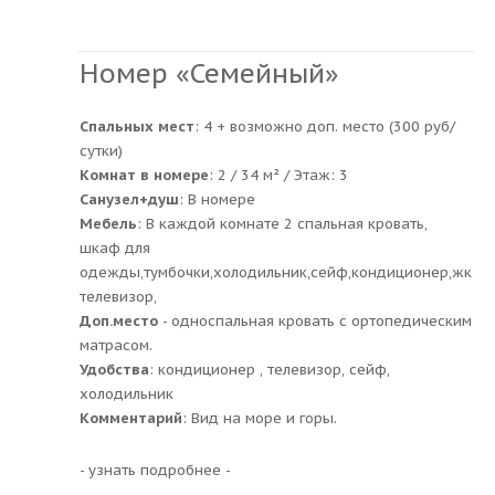
Номер «Семейный»
Спальных мест
: 4 + возможно доп. место (300 руб/
сутки)
Комнат в номере
: 2 / 34 м² / Этаж: 3
Санузел+душ
: В номере
Мебель
: В каждой комнате 2 спальная кровать,
шкаф для
одежды,тумбочки,холодильник,сейф,кондиционер,жк
телевизор,
Доп.место
- односпальная кровать с ортопедическим
матрасом.
Удобства
: кондиционер , телевизор, сейф,
холодильник
Комментарий
: Вид на море и горы.
- узнать подробнее -