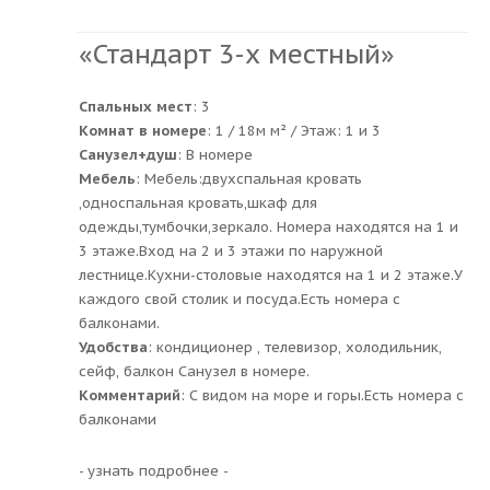
«Стандарт 3-х местный»
Спальных мест
: 3
Комнат в номере
: 1 / 18м м² / Этаж: 1 и 3
Санузел+душ
: В номере
Мебель
: Мебель:двухспальная кровать
,односпальная кровать,шкаф для
одежды,тумбочки,зеркало. Номера находятся на 1 и
3 этаже.Вход на 2 и 3 этажи по наружной
лестнице.Кухни-столовые находятся на 1 и 2 этаже.У
каждого свой столик и посуда.Есть номера с
балконами.
Удобства
: кондиционер , телевизор, холодильник,
сейф, балкон Санузел в номере.
Комментарий
: С видом на море и горы.Есть номера с
балконами
- узнать подробнее -