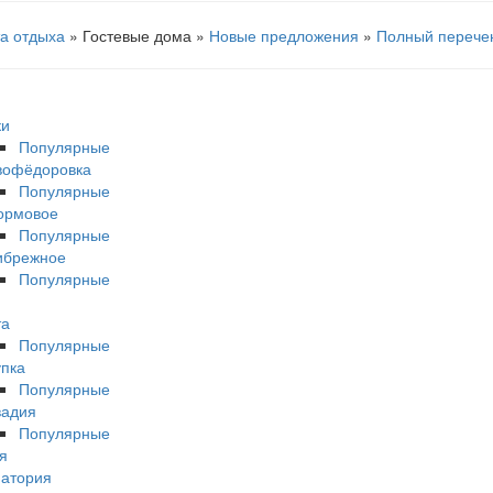
а отдыха
» Гостевые дома »
Новые предложения
»
Полный перече
ки
Популярные
вофёдоровка
Популярные
ормовое
Популярные
ибрежное
Популярные
та
Популярные
пка
Популярные
вадия
Популярные
я
атория