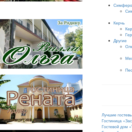
Симферо
Си
Керчь
Кер
Гер
Другие
Ол
Ме
Пе
Лучшие гостев
Гостиница «Зас
Гостевой дом «V