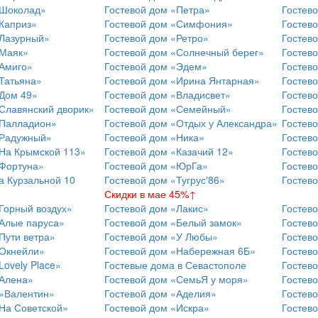
«Шоколад»
Гостевой дом «Петра»
Гостев
Каприз»
Гостевой дом «Симфония»
Гостев
«Лазурный»
Гостевой дом «Ретро»
Гостев
«Маяк»
Гостевой дом «Солнечный берег»
Гостев
«Амиго»
Гостевой дом «Эдем»
Гостев
Татьяна»
Гостевой дом «Ирина Янтарная»
Гостев
«Дом 49»
Гостевой дом «Владисвет»
Гостев
Славянский дворик»
Гостевой дом «Семейный»
Гостев
«Палладион»
Гостевой дом «Отдых у Александра»
Гостев
«Радужный»
Гостевой дом «Ника»
Гостев
«На Крымской 113»
Гостевой дом «Казачий 12»
Гостево
«Фортуна»
Гостевой дом «ЮрГа»
Гостев
а Курзальной 10
Гостевой дом «Тугрус′86»
Гостев
Скидки в мае 45%↑
Горный воздух»
Гостевой дом «Лакис»
Гостев
«Алые паруса»
Гостевой дом «Белый замок»
Гостев
Пути ветра»
Гостевой дом «У Любы»
Гостев
«Окнейли»
Гостевой дом «Набережная 6Б»
Гостев
Lovely Place»
Гостевые дома в Севастополе
Гостев
«Алена»
Гостевой дом «СемьЯ у моря»
Гостев
 «Валентин»
Гостевой дом «Аделия»
Гостев
На Советской»
Гостевой дом «Искра»
Гостев