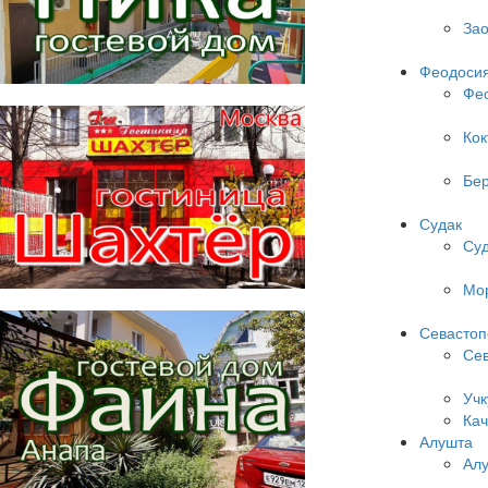
Зао
Феодоси
Фе
Кок
Бер
Судак
Су
Мо
Севастоп
Сев
Учк
Кач
Алушта
Ал