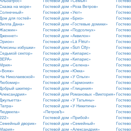
«Альбатрос»
Гостевой дом «Семья»
Гостев
Сказка на море»
Гостевой дом «Роза Ветров»
Гостев
«Солнечный»
Гостевой дом «Уют»
Гостев
Дом для гостей»
Гостевой дом «Бриз»
Гостев
«Вилла Дана»
Гостевой дом «Гостевые домики»
Гостев
«Жасмин»
Гостевой дом «Подсолнух»
Гостев
«Дженнет»
Гостевой дом «Аквилон»
Гостев
«Орион»
Гостевой дом «La Fleur»
Гостев
«Алисины избушки»
Гостевой дом «Sun City»
Гостев
«Седьмой сектор»
Гостевой дом «Кипарис»
Гостев
«ВЕРА»
Гостевой дом «Кипарис»
Гостев
«Мрия»
Гостевой дом «Селена»
Гостев
 «Вояж»
Гостевой дом «Юкка»
Гостево
«На Николаевской»
Гостевой дом «У Ольги»
Гостев
«Любомир»
Гостевой дом «Гармония»
Гостев
«Добрый шкипер»
Гостевой дом «Глициния»
Гостев
«Александрия»
Гостевой дом Романовых «Виктория»
Гостев
Джульетта»
Гостевой дом «У Татьяны»
Гостев
«Патра»
Гостевой дом «У Никитича»
Гостев
«Людмила»
«ПетровЪ»
Гостев
«222»
Гостевой дом «Прибой»
Гостев
«Семейный дворик»
Гостевой дом «Семейный»
Гостев
«Мария»
Гостевой дом «Александрия»
Гостев