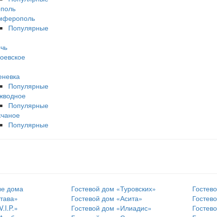
поль
мферополь
Популярные
чь
оевское
еневка
Популярные
жводное
Популярные
счаное
Популярные
ые дома
Гостевой дом «Туровских»
Гостев
тава»
Гостевой дом «Асита»
Гостев
.I.P.»
Гостевой дом «Илиадис»
Гостев