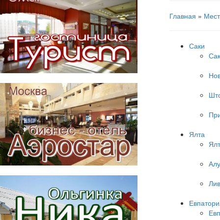
Главная
»
Мест
Саки
Са
Но
Шт
Пр
Ялта
Ял
Алу
Ли
Евпатори
Евп