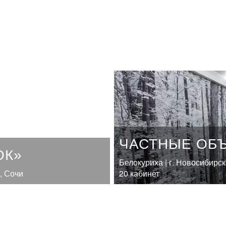
ЧАСТНЫЕ ОБ
ОК»
Белокуриха | г. Новосибирск
, Сочи
20 кабинет