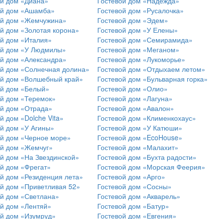
ой дом «Диана»
Гостевой дом «Надежда»
ой дом «Ашамба»
Гостевой дом «Русалочка»
ой дом «Жемчужина»
Гостевой дом «Эдем»
ой дом «Золотая корона»
Гостевой дом «У Елены»
ой дом «Италия»
Гостевой дом «Семирамида»
ой дом «У Людмилы»
Гостевой дом «Меганом»
ой дом «Александра»
Гостевой дом «Лукоморье»
ой дом «Солнечная долина»
Гостевой дом «Отдыхаем летом»
ой дом «Волшебный край»
Гостевой дом «Бульварная горка»
ой дом «Белый»
Гостевой дом «Олио»
ой дом «Теремок»
Гостевой дом «Лагуна»
ой дом «Отрада»
Гостевой дом «Авалон»
й дом «Dolche Vita»
Гостевой дом «Клименкохаус»
ой дом «У Агины»
Гостевой дом «У Катюши»
ой дом «Черное море»
Гостевой дом «EcoHouse»
ой дом «Жемчуг»
Гостевой дом «Малахит»
ой дом «На Звездинской»
Гостевой дом «Бухта радости»
ой дом «Фрегат»
Гостевой дом «Морская Феерия»
ой дом «Резиденция лета»
Гостевой дом «Арго»
ой дом «Приветливая 52»
Гостевой дом «Сосны»
ой дом «Светлана»
Гостевой дом «Акварель»
ой дом «Лентяй»
Гостевой дом «Батур»
ой дом «Изумруд»
Гостевой дом «Евгения»