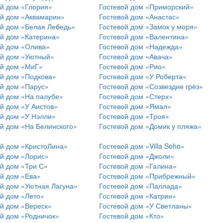
ой дом «Глория»
Гостевой дом «Приморский»
ой дом «Аквамарин»
Гостевой дом «Анастас»
ой дом «Белая Лебедь»
Гостевой дом «Замок у моря»
ой дом «Катерина»
Гостевой дом «Валентина»
ой дом «Олива»
Гостевой дом «Надежда»
ой дом «Уютный»
Гостевой дом «Авача»
ой дом «МиГ»
Гостевой дом «Рио»
ой дом «Подкова»
Гостевой дом «У Роберта»
ой дом «Парус»
Гостевой дом «Созвездие грёз»
ой дом «На палубе»
Гостевой дом «Стерх»
й дом «У Аистов»
Гостевой дом «Ямал»
ой дом «У Нэлли»
Гостевой дом «Троя»
ой дом «На Белинского»
Гостевой дом «Домик у пляжа»
ой дом «КристоЛина»
Гостевой дом «Villa Soho»
ой дом «Лорис»
Гостевой дом «Джоли»
ой дом «Три С»
Гостевой дом «Галина»
ой дом «Ева»
Гостевой дом «Прибрежный»
ой дом «Уютная Лагуна»
Гостевой дом «Паллада»
ой дом «Лето»
Гостевой дом «Катрин»
ой дом «Вереск»
Гостевой дом «У Светланы»
ой дом «Родничок»
Гостевой дом «Кто»