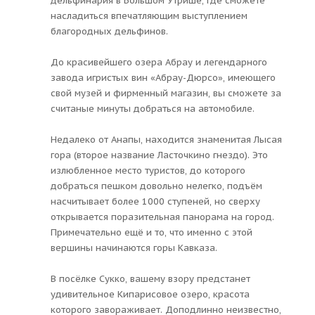
дельфинария в Большом Утрише, где сможете
насладиться впечатляющим выступлением
благородных дельфинов.
До красивейшего озера Абрау и легендарного
завода игристых вин «Абрау-Дюрсо», имеющего
свой музей и фирменный магазин, вы сможете за
считаные минуты добраться на автомобиле.
Недалеко от Анапы, находится знаменитая Лысая
гора (второе название Ласточкино гнездо). Это
излюбленное место туристов, до которого
добраться пешком довольно нелегко, подъём
насчитывает более 1000 ступеней, но сверху
открывается поразительная панорама на город.
Примечательно ещё и то, что именно с этой
вершины начинаются горы Кавказа.
В посёлке Сукко, вашему взору предстанет
удивительное Кипарисовое озеро, красота
которого завораживает. Доподлинно неизвестно,