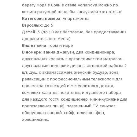
берегу моря в Сочи в отеле AdriaNova можно по
весьма разумной цене. Вы заслужили этот отдых!
Категория номера
: Апартаменты
Взрослых
: до 5
Детей
: 3 (до 10 лет бесплатно, без предоставления
дополнительного места)
Вид из окна
: горы и море
В номере
: ванна джакузи, два кондиционера,
двуспальная кровать с ортопедическим матрасом,
двуспальные немецкие диваны авторской работы 2
шт, душ с аквамассажем, женский будуар, зона
релаксации с профессиональным телескопом для
просмотра созвездий и метеоритного дождя,
комплект халатов, полотенец и душевого набора
для каждого гостя, кондиционер, мини-кухня(не для
приготовления пищи), плазменный TV, санузел
оборудован ванной, сейф, телефон, фен,
холодильник.