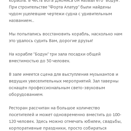
корабль. В честь Бога Диониса он назвал его "Бодун".
При строительстве "Форта Апатур" были найдены
чудом уцелевшие чертежи судна с удивительным
названием...
Мы попытались восстановить корабль, насколько нам
это удалось судить Вам, дорогие друзья!
На корабле "Бодун" три зала посадки общей
вместимостью до 50 человек.
В зале имеется сцена для выступления музыкантов и
ведущих увеселительных мероприятий. Зал таверны
оснащён профессиональным свето-звуковым
оборудованием.
Ресторан рассчитан на большое количество
посетителей и может одновременно вместить до 100-
120 человек. Здесь можно отмечать юбилеи, свадьбы,
корпоративные праздники, просто собираться