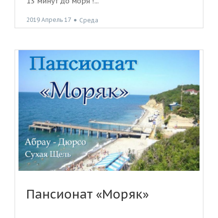
13 минут до моря !...
2019 Апрель 17
●
Среда
Пансионат «Моряк»