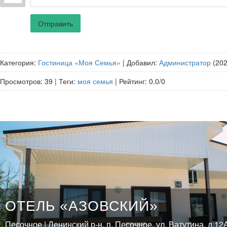
Отправить
Категория
:
Гостиница «Моя Семья»
|
Добавил
:
Администратор
(202
Просмотров
:
39
|
Теги
:
моя семья
|
Рейтинг
:
0.0
/
0
ОТЕЛЬ «АЗОВСКИЙ»
Песочное | Ленинский р-н, п. Песочное, ул. Ватутина, д.12