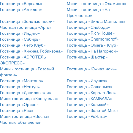
Гостиница «Версаль»
Мини - гостиница «Фламинго»
Гостиница «Аквилон»
Мини - гостиница «На
Прокопенко»
Гостиница «Золотые пески»
Гостиница «Вилла Магнолия»
Частная гостиница «Арго»
Гостиница «Слобода»
Гостиница «Индиго»
Гостиница «Rich-House»
Гостиница «Сибирь»
Гостиница «Chernomoroff»
Гостиница «Лето Клуб»
Гостиница «Омега - Клуб»
Гостиница «Хижина Робинзона»
Гостиница «На Нагорной»
Гостиница «АЭРОТЕЛЬ
Гостиница «Шахтёр»
ЭКСПРЕСС»
Мини - гостиница «Розовый
Гостиница «Южная ночь»
фонтан»
Гостиница «Монтана»
Гостиница «Ивушка»
Гостиница «Нептун»
Гостиница «Сашенька»
Гостиница «Даниловская»
Гостиница «Коралл-Лоо»
Мини-гостиница «Консуэлла»
Гостиница «КАМБАЛА»
Гостиница «Орион»
Гостиница «Колизей»
Гостиница «Рио»
Гостиница «Золотой Мыс»
Мини-гостиница «Весна»
Гостиница «РоЯлта»
Частные объявления