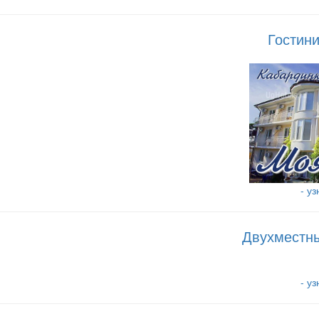
Гостин
- у
Двухместны
- у