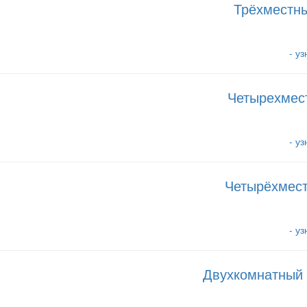
Трёхместны
- у
Четырехмес
- у
Четырёхмест
- у
Двухкомнатный 