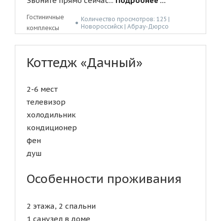
Звоните прямо сейчас...
Подробнее ...
Гостиничные
Количество просмотров: 125 |
●
Новороссийск | Абрау-Дюрсо
комплексы
Коттедж «Дачный»
2-6 мест
телевизор
холодильник
кондиционер
фен
душ
Особенности проживания
2 этажа, 2 спальни
1 санузел в доме