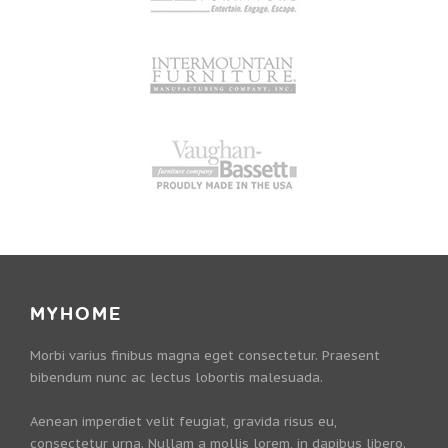
MYHOME
Morbi varius finibus magna eget consectetur. Praesent
bibendum nunc ac lectus lobortis malesuada.
Aenean imperdiet velit feugiat, gravida risus eu,
consectetur urna. Nullam a mollis lorem, in dapibus libero.