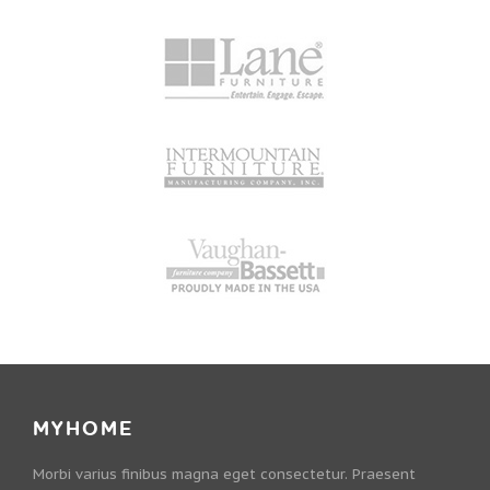
MYHOME
Morbi varius finibus magna eget consectetur. Praesent