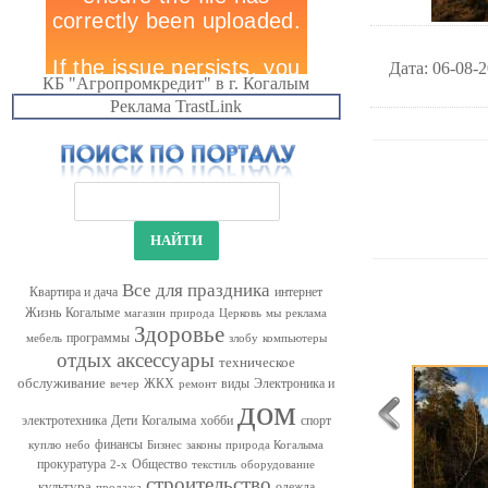
Дата
: 06-08-
КБ "Агропромкредит" в г. Когалым
Реклама TrastLink
Все для праздника
Квартира и дача
интернет
Жизнь
Когалыме
магазин
природа
Церковь
мы
реклама
Здоровье
программы
мебель
злобу
компьютеры
отдых
аксессуары
техническое
обслуживание
ЖКХ
виды
Электроника и
вечер
ремонт
дом
электротехника
Дети
Когалыма
хобби
спорт
финансы
куплю
небо
Бизнес
законы
природа Когалыма
прокуратура
Общество
2-х
текстиль
оборудование
строительство
культура
одежда
продажа