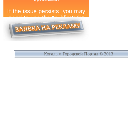
Когалым Городской Портал © 2013