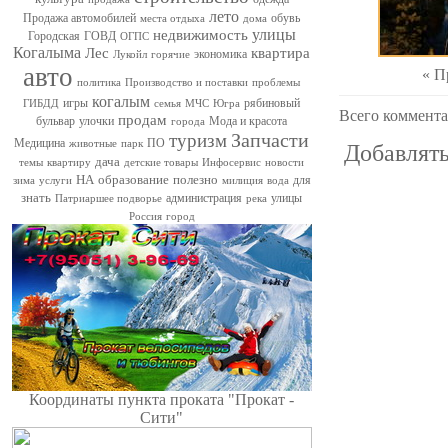
лето
Продажа автомобилей
обувь
места отдыха
дома
улицы
недвижимость
Городская
ГОВД
ОГПС
Когалыма
Лес
квартира
экономика
Лукойл
горячие
авто
« П
политика
Производство и поставки
проблемы
когалым
игры
рябиновый
ГИБДД
семья
МЧС
Югра
Всего коммент
продам
бульвар
улочки
Мода и красота
города
Запчасти
туризм
Медицина
ПО
животные
парк
Добавлять
дача
темы
квартиру
детские товары
Инфосервис
новости
НА
образование
полезно
для
зима
услуги
милиция
вода
знать
администрация
улицы
Патриаршее подворье
река
Россия
город
Координаты пункта проката "Прокат -
Сити"