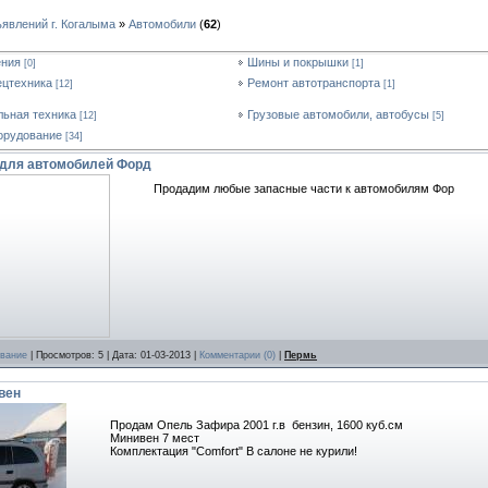
ъявлений г. Когалыма
»
Автомобили
(
62
)
ения
Шины и покрышки
[0]
[1]
ецтехника
Ремонт автотранспорта
[12]
[1]
льная техника
Грузовые автомобили, автобусы
[12]
[5]
борудование
[34]
 для автомобилей Форд
Продадим любые запасные части к автомобилям Фор
ование
| Просмотров: 5 | Дата:
01-03-2013
|
Комментарии (0)
|
Пермь
вен
Продам Опель Зафира 2001 г.в бензин, 1600 куб.см
Минивен 7 мест
Комплектация "Comfort" В салоне не курили!