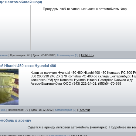
 для автомобилей Форд
Продадим любые запасные части к автомобилям Фор
ование
| Просмотров: 60 | Дата:
22-12-2012
|
Комментарии (0)
|
ТЮМЕНЬ
й Hitachi 450 ковш Hyundai 480
Ковш из наличия Hyundai 450 480 Hitachi 400 450 Komatsu PC 300 PC
350 200 230 240 ZX 270 Komatsu PC 400 со склада Екатеринбург. Га
клин пика РВД для Komatsu Hyundai Hitachi Caterpillar Daewoo и др
Аверс-Екатеринбург ООО (343) 221-14-01, (953)04-70-888
ника
| Просмотров: 72 | Дата:
18-12-2012
|
Комментарии (0)
|
ПОКАЧИ
омобиль в аренду
Сдается в аренду легковой автомобиль (иномарка). Подробнее по те