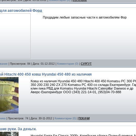
 Просмотров: 104 | Дата:
03-12-2012
|
Комментарии (0)
|
КОГАЛЫМ
 для автомобилей Форд
Продадим любые запасные части к автомобилям Фор
ование
| Просмотров: 84 | Дата:
01-12-2012
|
Комментарии (0)
|
СУРГУТ
 Hitachi 400 450 ковш Hyundai 450 480 из наличия
Ковш из наличия Hyundai 450 480 Hitachi 400 450 Komatsu PC 300 PC
350 200 230 240 ZX 270 Komatsu PC 400 со склада Екатеринбург. Га
клин пика РВД для Komatsu Hyundai Hitachi Caterpillar Daewoo и др
Аверс-Екатеринбург ООО (343) 221-14-01, (953)04-70-888
ника
| Просмотров: 74 | Дата:
30-11-2012
|
Комментарии (0)
|
ПОКАЧИ
шие руки. За деньги.
Hyundai Santa Fe Classic 2005г. Корейская сборка.Полный привод. 