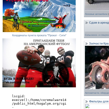
Легковые автомобили
|
Сдам в арен
Координаты пункта проката "Прокат - Сити"
Сельскохоз. и спецтех
Запчасти Краз
Автозапчасти, оборуд
Фильтры для