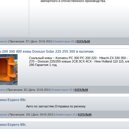
импортного и отечественного производства.
ование
| Просмотров: 57 | Дата:
23-01-2013
|
Комментарии (0)
|
КОГАЛЫМ
200 300 400 ковш Doosan Solar 225 255 300 в наличии.
Скальный ковш – Komatsu PC 300 PC 200 220 - Hitachi ZX 330 350 -
270 – Doosan 225/255 ковши JCB 3CX 4CX - Hew Holland 110 115, клы
290 Гарантия 1 год.
ника
| Просмотров: 92 | Дата:
15-01-2013
|
Комментарии (0)
|
КОГАЛЫМ
woo Espero 99г.
Авто по запчастям.Отправка по региону.
ование
| Просмотров: 101 | Дата:
04-01-2013
|
Комментарии (0)
|
КОГАЛЫМ
woo Espero 99г.