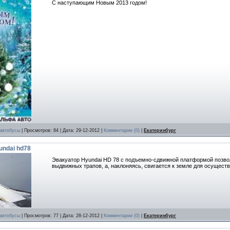
С наступающим Новым 2013 годом!
 автобусы
| Просмотров: 84 | Дата:
29-12-2012
|
Комментарии (0)
|
Екатеринбург
undai hd78
Эвакуатор Hyundai HD 78 с подъемно-сдвижной платформой позво
выдвижных трапов, а, наклоняясь, свигается к земле для осуществ
 автобусы
| Просмотров: 77 | Дата:
28-12-2012
|
Комментарии (0)
|
Екатеринбург