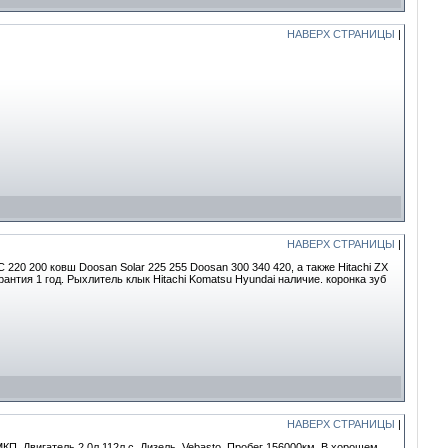
НАВЕРХ СТРАНИЦЫ
|
НАВЕРХ СТРАНИЦЫ
|
 220 200 ковш Doosan Solar 225 255 Doosan 300 340 420, а также Hitachi ZX
рантия 1 год. Рыхлитель клык Hitachi Komatsu Hyundai наличие. коронка зуб
НАВЕРХ СТРАНИЦЫ
|
МКП. Двигатель 2.0л.112л.с. Дизель. Vebasto. Пробег 156000км. В хорошем