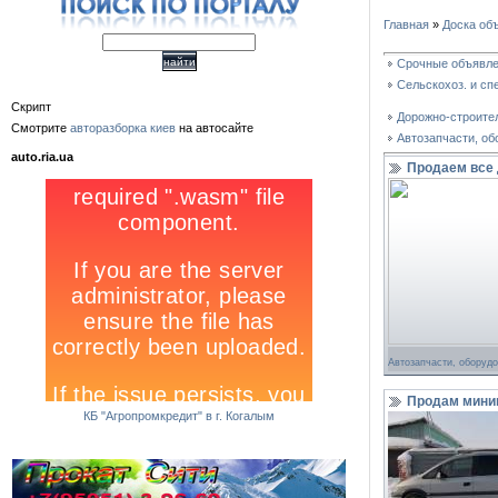
Главная
»
Доска об
Срочные объявл
Сельскохоз. и сп
Скрипт
Дорожно-строите
Смотрите
авторазборка киев
на автосайте
Автозапчасти, о
auto.ria.ua
Продаем все
Автозапчасти, оборуд
Продам мини
КБ "Агропромкредит" в г. Когалым