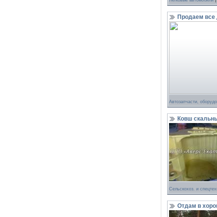
Легковые автомобили
|
Продаем все
Автозапчасти, оборуд
Ковш скальный
Сельскохоз. и спецтех
Отдам в хоро