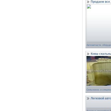
Продаем все
Автозапчасти, оборуд
Ковш скальны
Сельскохоз. и спецтех
Легковой авт