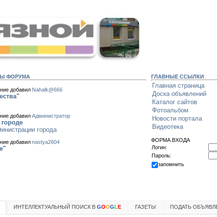
МЫ ФОРУМА
ГЛАВНЫЕ ССЫЛКИ
Главная страница
ние добавил
Nahalk@666
Доска объявлений
ества"
Каталог сайтов
Фотоальбом
ние добавил
Администратор
Новости портала
 городе
Видеотека
инистрации города
ФОРМА ВХОДА
ние добавил
nastya2604
Логин:
е"
Пароль:
запомнить
ИНТЕЛЛЕКТУАЛЬНЫЙ ПОИСК В
G
O
O
G
L
E
ГАЗЕТЫ
ПОДАТЬ ОБЪЯВЛ