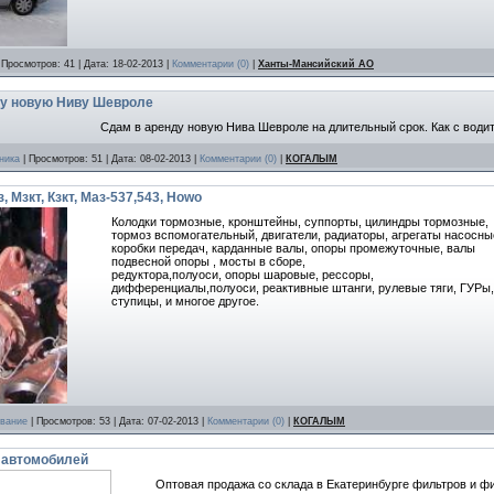
 Просмотров: 41 | Дата:
18-02-2013
|
Комментарии (0)
|
Ханты-Мансийский АО
ду новую Ниву Шевроле
Сдам в аренду новую Нива Шевроле на длительный срок. Как с водите
ника
| Просмотров: 51 | Дата:
08-02-2013
|
Комментарии (0)
|
КОГАЛЫМ
, Мзкт, Кзкт, Маз-537,543, Howo
Колодки тормозные, кронштейны, суппорты, цилиндры тормозные,
тормоз вспомогательный, двигатели, радиаторы, агрегаты насосны
коробки передач, карданные валы, опоры промежуточные, валы
подвесной опоры , мосты в сборе,
редуктора,полуоси, опоры шаровые, рессоры,
дифференциалы,полуоси, реактивные штанги, рулевые тяги, ГУРы,
ступицы, и многое другое.
ование
| Просмотров: 53 | Дата:
07-02-2013
|
Комментарии (0)
|
КОГАЛЫМ
 автомобилей
Оптовая продажа со склада в Екатеринбурге фильтров и 