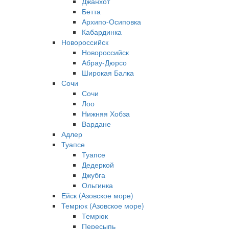
Джанхот
Бетта
Архипо-Осиповка
Кабардинка
Новороссийск
Новороссийск
Абрау-Дюрсо
Широкая Балка
Сочи
Сочи
Лоо
Нижняя Хобза
Вардане
Адлер
Туапсе
Туапсе
Дедеркой
Джубга
Ольгинка
Ейск (Азовское море)
Темрюк (Азовское море)
Темрюк
Пересыпь