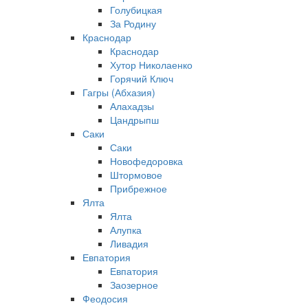
Голубицкая
За Родину
Краснодар
Краснодар
Хутор Николаенко
Горячий Ключ
Гагры (Абхазия)
Алахадзы
Цандрыпш
Саки
Саки
Новофедоровка
Штормовое
Прибрежное
Ялта
Ялта
Алупка
Ливадия
Евпатория
Евпатория
Заозерное
Феодосия