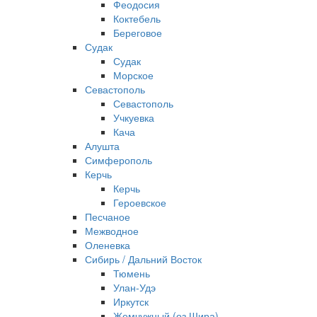
Феодосия
Коктебель
Береговое
Судак
Судак
Морское
Севастополь
Севастополь
Учкуевка
Кача
Алушта
Симферополь
Керчь
Керчь
Героевское
Песчаное
Межводное
Оленевка
Сибирь / Дальний Восток
Тюмень
Улан-Удэ
Иркутск
Жемчужный (оз Шира)