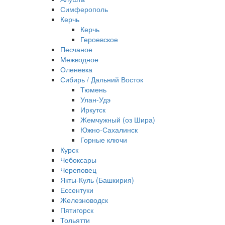
Симферополь
Керчь
Керчь
Героевское
Песчаное
Межводное
Оленевка
Сибирь / Дальний Восток
Тюмень
Улан-Удэ
Иркутск
Жемчужный (оз Шира)
Южно‐Сахалинск
Горные ключи
Курск
Чебоксары
Череповец
Якты-Куль (Башкирия)
Ессентуки
Железноводск
Пятигорск
Тольятти