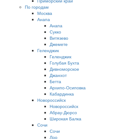
Приморский край
По городам
Москва
Анапа
Анапа
Сукко
Витязево
Джемете
Геленджик
Геленджик
Голубая Бухта
Дивноморское
Джанхот
Бетта
Архипо-Осиповка
Кабардинка
Новороссийск
Новороссийск
Абрау-Дюрсо
Широкая Балка
Сочи
Сочи
Лоо