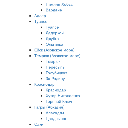
Нижняя Хобза
Вардане
Адлер
Туапсе
Туапсе
Дедеркой
Джубга
Ольгинка
Ейск (Азовское море)
Темрюк (Азовское море)
Темрюк
Пересыпь
Голубицкая
За Родину
Краснодар
Краснодар
Хутор Николаенко
Горячий Ключ
Гагры (Абхазия)
Алахадзы
Цандрыпш
Саки