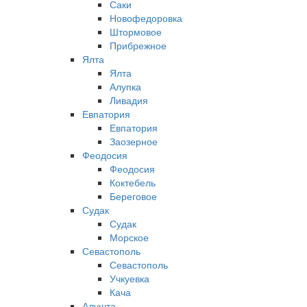
Саки
Новофедоровка
Штормовое
Прибрежное
Ялта
Ялта
Алупка
Ливадия
Евпатория
Евпатория
Заозерное
Феодосия
Феодосия
Коктебель
Береговое
Судак
Судак
Морское
Севастополь
Севастополь
Учкуевка
Кача
Алушта