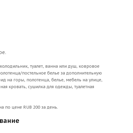
ре.
 холодильник, туалет, ванна или душ, ковровое
полотенца/постельное белье за дополнительную
вид на горы, полотенца, белье, мебель на улице,
дная кровать, сушилка для одежды, туалетная
а по цене RUB 200 за день.
ование