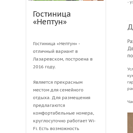
- 
Гостиница
«Нептун»
Д
Ра
Гостиница «Нептун» -
Дв
отличный вариант в
по
Лазаревском, построена в
2016 году.
Ус
ку
Является прекрасным
га
ра
местом для семейного
отдыха. Для размещения
Ча
предлагаются
комфортабельные номера,
круглосуточно работает Wi-
Fi. Есть возможность