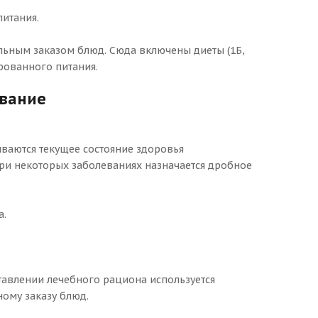
питания.
льным заказом блюд. Сюда включены диеты (1Б,
сированного питания.
ование
ываются текущее состояние здоровья
При некоторых заболеваниях назначается дробное
а.
ставлении лечебного рациона используется
ому заказу блюд.