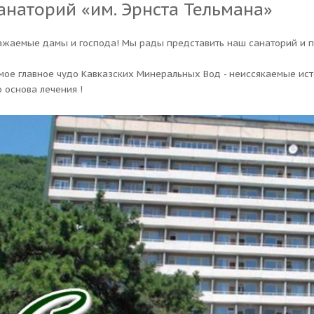
анаторий «им. Эрнста Тельмана»
ажаемые дамы и господа! Мы рады представить наш санаторий и пр
мое главное чудо Кавказских Минеральных Вод - неиссякаемые ист
о основа лечения !