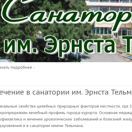
узнать подробнее -
ечение в санатории им. Эрнста Тель
икальные свойства целебных природных факторов местности, где 2
едопределили лечебный профиль города-курорта. Основная медиц
офилактика и лечение урологических заболеваний и болезней желуд
доровления и в санатории имени Тельмана.