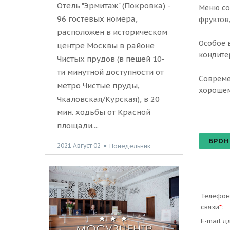
Отель "Эрмитаж" (Покровка) -
Меню со
96 гостевых номера,
фруктов,
расположен в историческом
Особое 
центре Москвы в районе
кондите
Чистых прудов (в пешей 10-
ти минутной доступности от
Совреме
метро Чистые пруды,
хорошем
Чкаловская/Курская), в 20
мин. ходьбы от Красной
площади....
БРОН
2021 Август 02
●
Понедельник
Телефон
связи
*
:
E-mail д