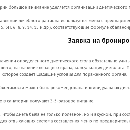
ории большое внимание уделяется организации диетического 
тавлении лечебного рациона используется меню с предварите
 4, 5, 5П, 6, 8, 9, 14, 15 и др.), соответствующие формуле сбалан
Заявка на бронир
начении определенного диетического стола обязательно учит
щего, назначение лечащего врача, консультация диетолога. 
, которое создает щадящие условия для пораженного органа.
бходимости может быть рекомендована индивидуальная диет
е в санатории получают 3-5-разовое питание.
, чтобы диета была не только полезной, но и вкусной, при со
 для отдыхающих система составления меню по предварительн