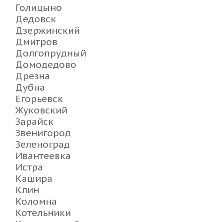
Голицыно
Дедовск
Дзержинский
Дмитров
Долгопрудный
Домодедово
Дрезна
Дубна
Егорьевск
Жуковский
Зарайск
Звенигород
Зеленоград
Ивантеевка
Истра
Кашира
Клин
Коломна
Котельники