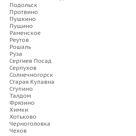
Подольск
Протвино
Пушкино
Пущино
Раменское
Реутов
Рошаль
Руза
Сергиев Посад
Серпухов
Солнечногорск
Старая Купавна
Ступино
Талдом
Фрязино
Химки
Хотьково
Черноголовка
Чехов