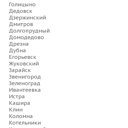
Голицыно
Дедовск
Дзержинский
Дмитров
Долгопрудный
Домодедово
Дрезна
Дубна
Егорьевск
Жуковский
Зарайск
Звенигород
Зеленоград
Ивантеевка
Истра
Кашира
Клин
Коломна
Котельники