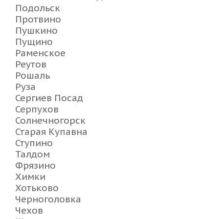
Подольск
Протвино
Пушкино
Пущино
Раменское
Реутов
Рошаль
Руза
Сергиев Посад
Серпухов
Солнечногорск
Старая Купавна
Ступино
Талдом
Фрязино
Химки
Хотьково
Черноголовка
Чехов