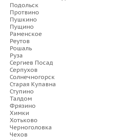
Подольск
Протвино
Пушкино
Пущино
Раменское
Реутов
Рошаль
Руза
Сергиев Посад
Серпухов
Солнечногорск
Старая Купавна
Ступино
Талдом
Фрязино
Химки
Хотьково
Черноголовка
Чехов