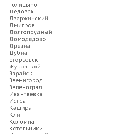
Голицыно
Дедовск
Дзержинский
Дмитров
Долгопрудный
Домодедово
Дрезна
Дубна
Егорьевск
Жуковский
Зарайск
Звенигород
Зеленоград
Ивантеевка
Истра
Кашира
Клин
Коломна
Котельники