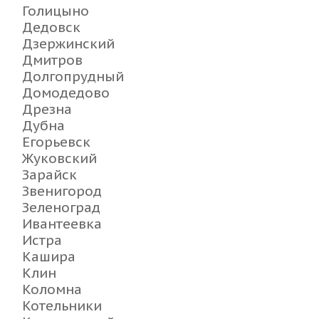
Голицыно
Дедовск
Дзержинский
Дмитров
Долгопрудный
Домодедово
Дрезна
Дубна
Егорьевск
Жуковский
Зарайск
Звенигород
Зеленоград
Ивантеевка
Истра
Кашира
Клин
Коломна
Котельники