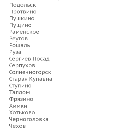
Подольск
Протвино
Пушкино
Пущино
Раменское
Реутов
Рошаль
Руза
Сергиев Посад
Серпухов
Солнечногорск
Старая Купавна
Ступино
Талдом
Фрязино
Химки
Хотьково
Черноголовка
Чехов