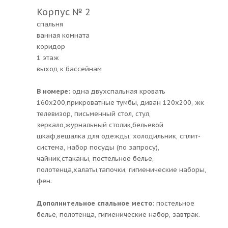
Корпус № 2
спальня
ванная комната
коридор
1 этаж
выход к бассейнам
В номере
: одна двухспальная кровать
160х200,прикроватные тумбы, диван 120х200, жк
телевизор, письменный стол, стул,
зеркало,журнальный столик,бельевой
шкаф,вешалка для одежды, холодильник, сплит-
система, набор посуды (по запросу),
чайник,стаканы, постельное белье,
полотенца,халаты,тапочки, гигиенические наборы,
фен.
Дополнительное спальное место
: постельное
белье, полотенца, гигиенические набор, завтрак.