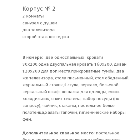
Корпус № 2
2 комнаты
санузел с душем
два телевизора
второй этаж коттеджа
В номере
: две односпальных кровати
80х200,одна двуспальная кровать 160х200, диван
120х200 для доп.места,прикроватные тумбы, два
жк телевизора, стола письменный, стол обеденный,
журнальный столик,4 стула, зеркало, бельевой
зеркальный шкаф, вешалка для одежды, мини-
холодильник, сплит-система, набор посуды (по
запросу), чайник, стаканы, постельное белье,
полотенца,халаты,тапочки, гигиенические наборы,
фен.
Дополнительное спальное место
: постельное
белье, полотенца, гигиенические набор,завтрак.