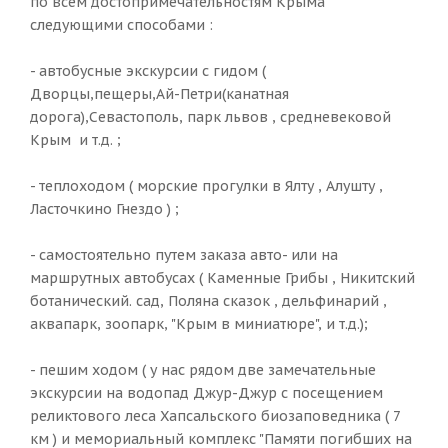
по всем достопримечательностям Крыма
следующими способами :
- автобусные экскурсии с гидом (
Дворцы,пещеры,Ай-Петри(канатная
дорога),Севастополь, парк львов , средневековой
Крым и т.д. ;
- теплоходом ( морские прогулки в Ялту , Алушту ,
Ласточкино Гнездо ) ;
- самостоятельно путем заказа авто- или на
маршрутных автобусах ( Каменные Грибы , Никитский
ботанический. сад, Поляна сказок , дельфинарий ,
аквапарк, зоопарк, "Крым в миниатюре", и т.д.);
- пешим ходом ( у нас рядом две замечательные
экскурсии на водопад Джур-Джур с посещением
реликтового леса Хапсальского биозаповедника ( 7
км ) и мемориальный комплекс "Памяти погибших на