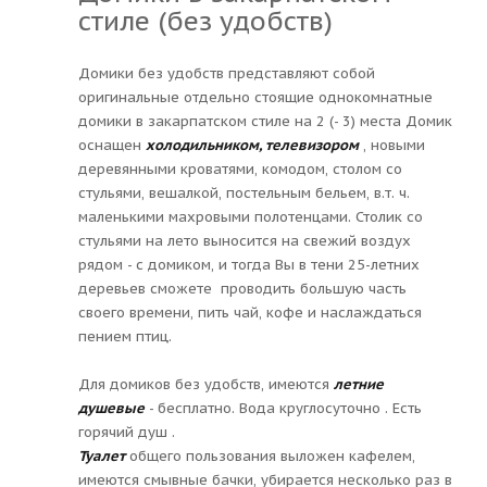
стиле (без удобств)
Домики без удобств представляют собой
оригинальные отдельно стоящие однокомнатные
домики в закарпатском стиле на 2 (- 3) места Домик
оснащен
холодильником, телевизором
, новыми
деревянными кроватями, комодом, столом со
стульями, вешалкой, постельным бельем, в.т. ч.
маленькими махровыми полотенцами. Столик со
стульями на лето выносится на свежий воздух
рядом - с домиком, и тогда Вы в тени 25-летних
деревьев сможете проводить большую часть
своего времени, пить чай, кофе и наслаждаться
пением птиц.
Для домиков без удобств, имеются
летние
душевые
- бесплатно. Вода круглосуточно . Есть
горячий душ .
Туалет
общего пользования выложен кафелем,
имеются смывные бачки, убирается несколько раз в