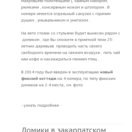
махровыми полотенцами ), чайным набором,
рюмками , консервным ножом и штопором . В
номере имеется отдельный санузел с горячим
душем , умывальником и унитазом .
На лето столик со стульями будет вынесен рядом с
домиком , где Вы сможете в приятной тени 25-
летних деревьев проводить часть своего
свободного времени на свежем воздухе , пить чай
или кофе и наслаждаться пением птиц .
В 2014 году был введен в эксплуатацию
новый
финский коттедж
на 4 номера, по типу финских
домиков на 2-4 места., см. фото
- узнать подробнее -
Домики в закарпатском