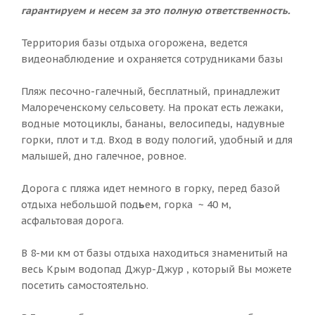
гарантируем и несем за это полную ответственность.
Территория базы отдыха огорожена, ведется
видеонаблюдение и охраняется сотрудниками базы
Пляж песочно-галечный, бесплатный, принадлежит
Малореченскому сельсовету. На прокат есть лежаки,
водные мотоциклы, бананы, велосипеды, надувные
горки, плот и т.д. Вход в воду пологий, удобный и для
малышей, дно галечное, ровное.
Дорога с пляжа идет немного в горку, перед базой
отдыха небольшой под
ь
ем, горка ~ 40 м,
асфальтовая дорога.
В 8-ми км от базы отдыха находиться знаменитый на
весь Крым водопад Джур-Джур , который Вы можете
посетить самостоятельно.