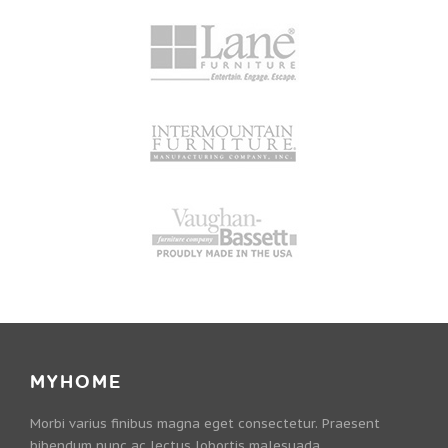
MYHOME
Morbi varius finibus magna eget consectetur. Praesent
bibendum nunc ac lectus lobortis malesuada.