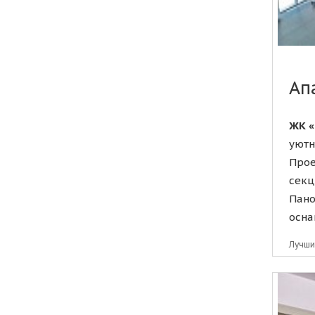
Ап
ЖК «
уютн
Прое
секц
Пано
осна
Лучши