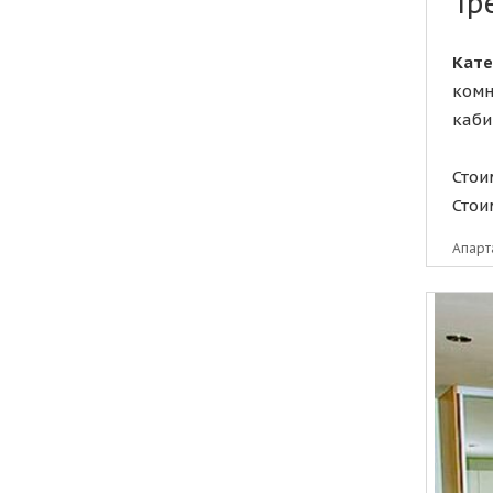
Тр
Кате
комн
каби
Стои
Стои
Апарт