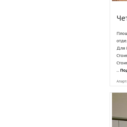
Че
Площ
отде
Для 
Стои
Стои
...
Под
Апарт