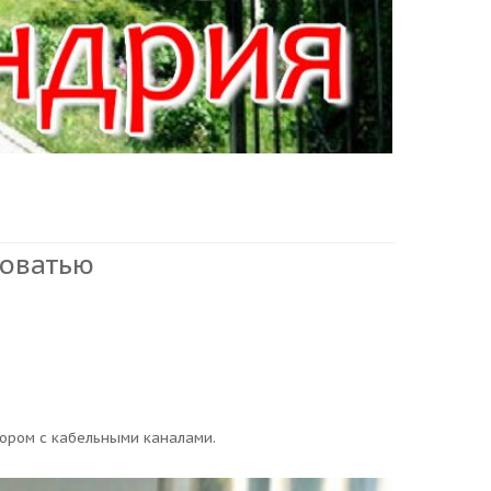
роватью
зором с кабельными каналами.