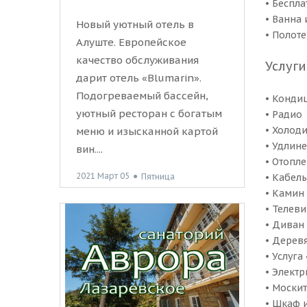
• Беспл
• Ванна
Новый уютный отель в
• Полот
Алуште. Европейское
качество обслуживания
Услуги
дарит отель «Blumarin».
Подогреваемый бассейн,
• Конди
уютный ресторан с богатым
• Радио
• Холод
меню и изысканной картой
• Удлине
вин....
• Отопл
2021 Март 05
●
Пятница
• Кабел
• Камин
• Телев
• Диван
• Дерев
• Услуг
• Элект
• Москит
• Шкаф 