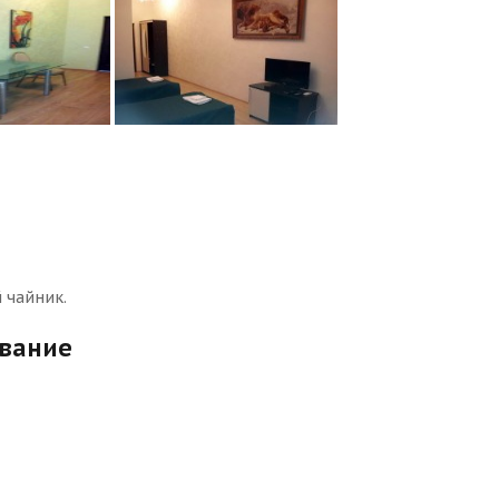
 чайник.
ование