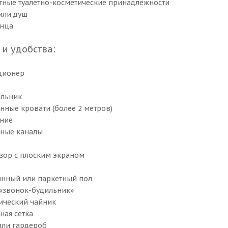
атные туалетно-косметические принадлежности
 или душ
енца
 и удобства:
ционер
ильник
нные кровати (более 2 метров)
ение
ьные каналы
изор с плоским экраном
янный или паркетный пол
а «звонок-будильник»
рический чайник
ная сетка
или гардероб