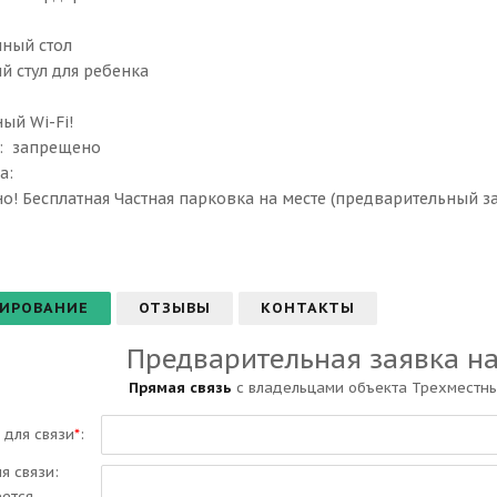
нный стол
й стул для ребенка
ый Wi-Fi!
 ​ запрещено
: ​
о! Бесплатная Частная парковка на месте (предварительный зак
ИРОВАНИЕ
ОТЗЫВЫ
КОНТАКТЫ
Предварительная заявка н
Прямая связь
с владельцами объекта Трехместны
 для связи
*
:
ля связи:
еется