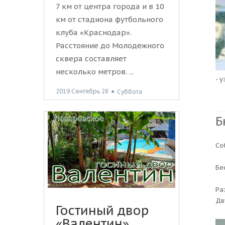
7 км от центра города и в 10
км от стадиона футбольного
клуба «Краснодар».
Расстояние до Молодежного
сквера составляет
несколько метров. ...
- 
2019 Сентябрь 28
●
Суббота
Б
Со
Бе
Ра
Дв
Гостиный двор
«Валентин»