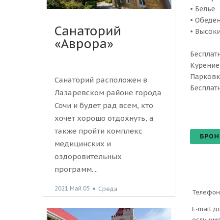
• Белье
• Обеде
Санаторий
• Высоки
«Аврора»
Бесплатн
Курение:
Парковка
Санаторий расположен в
Бесплатн
Лазаревском районе города
Сочи и будет рад всем, кто
хочет хорошо отдохнуть, а
также пройти комплекс
БРОН
медицинских и
оздоровительных
программ....
2021 Май 05
●
Среда
Телефон
E-mail д
если им