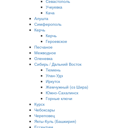
Севастополь
Учкуевка
Кача
Алушта
Симферополь
Керчь
Керчь
Героевское
Песчаное
Межводное
Оленевка
Сибирь / Дальний Восток
Тюмень
Улан-Удэ
Иркутск
Жемчужный (оз Шира)
Южно‐Сахалинск
Горные ключи
Курск
Чебоксары
Череповец
Якты-Куль (Башкирия)
Ессентуки