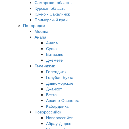
Самарская область
Курская область
Южно - Сахалинск
Приморский край
По городам
Москва
Анапа
Анапа
Сукко
Витязево
Джемете
Геленджик
Геленджик
Голубая Бухта
Дивноморское
Джанхот
Бетта
Архипо-Осиповка
Кабардинка
Новороссийск
Новороссийск
Абрау-Дюрсо