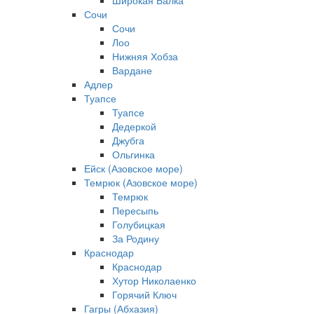
Широкая Балка
Сочи
Сочи
Лоо
Нижняя Хобза
Вардане
Адлер
Туапсе
Туапсе
Дедеркой
Джубга
Ольгинка
Ейск (Азовское море)
Темрюк (Азовское море)
Темрюк
Пересыпь
Голубицкая
За Родину
Краснодар
Краснодар
Хутор Николаенко
Горячий Ключ
Гагры (Абхазия)