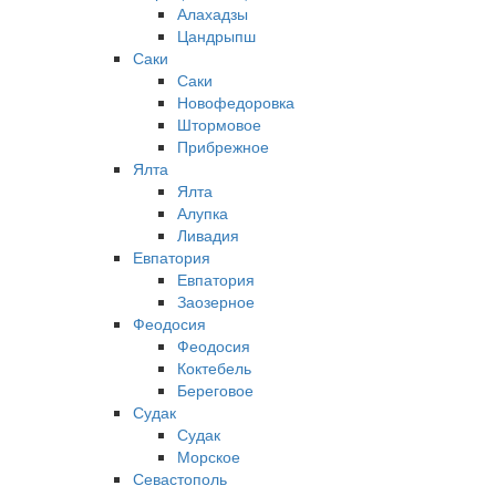
Алахадзы
Цандрыпш
Саки
Саки
Новофедоровка
Штормовое
Прибрежное
Ялта
Ялта
Алупка
Ливадия
Евпатория
Евпатория
Заозерное
Феодосия
Феодосия
Коктебель
Береговое
Судак
Судак
Морское
Севастополь