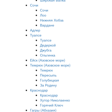
Широкая Балка
Сочи
Сочи
Лоо
Нижняя Хобза
Вардане
Адлер
Туапсе
Туапсе
Дедеркой
Джубга
Ольгинка
Ейск (Азовское море)
Темрюк (Азовское море)
Темрюк
Пересыпь
Голубицкая
За Родину
Краснодар
Краснодар
Хутор Николаенко
Горячий Ключ
Гагры (Абхазия)