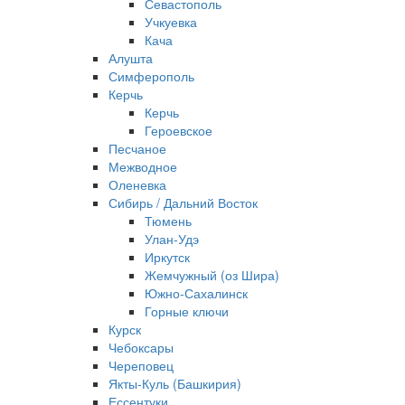
Севастополь
Учкуевка
Кача
Алушта
Симферополь
Керчь
Керчь
Героевское
Песчаное
Межводное
Оленевка
Сибирь / Дальний Восток
Тюмень
Улан-Удэ
Иркутск
Жемчужный (оз Шира)
Южно‐Сахалинск
Горные ключи
Курск
Чебоксары
Череповец
Якты-Куль (Башкирия)
Ессентуки