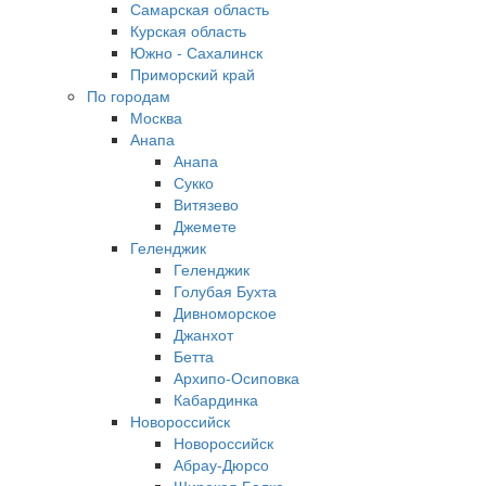
Самарская область
Курская область
Южно - Сахалинск
Приморский край
По городам
Москва
Анапа
Анапа
Сукко
Витязево
Джемете
Геленджик
Геленджик
Голубая Бухта
Дивноморское
Джанхот
Бетта
Архипо-Осиповка
Кабардинка
Новороссийск
Новороссийск
Абрау-Дюрсо