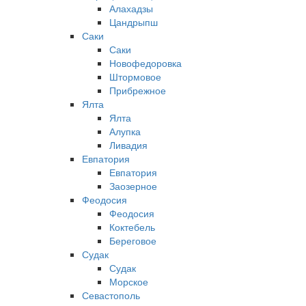
Алахадзы
Цандрыпш
Саки
Саки
Новофедоровка
Штормовое
Прибрежное
Ялта
Ялта
Алупка
Ливадия
Евпатория
Евпатория
Заозерное
Феодосия
Феодосия
Коктебель
Береговое
Судак
Судак
Морское
Севастополь