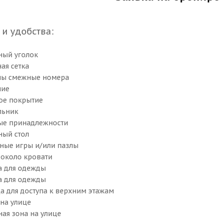
 и удобства: ​
ый уголок
ая сетка
ны смежные номера
ние
е покрытие
льник
е принадлежности
ый стол
ные игры и/или пазлы
 около кровати
 для одежды
 для одежды
а для доступа к верхним этажам
на улице
ая зона на улице