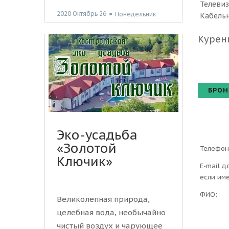
Телеви
2020 Октябрь 26
●
Понедельник
Кабельн
Курен
БРОН
Эко-усадьба
«Золотой
Телефон
Ключик»
E-mail д
если им
ФИО:
Великолепная природа,
целебная вода, необычайно
чистый воздух и чарующее