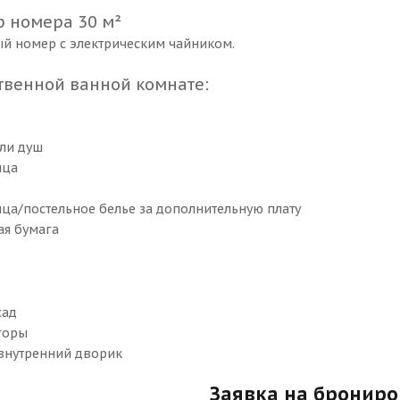
р номера 30 м²
й номер с электрическим чайником.
ственной ванной комнате:
ли душ
нца
ца/постельное белье за дополнительную плату
ая бумага
сад
горы
внутренний дворик
Заявка на бронир