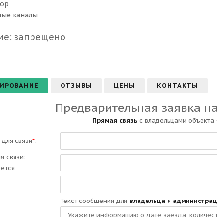
зор
ые каналы
ие: ​запрещено
ИРОВАНИЕ
ОТЗЫВЫ
ЦЕНЫ
КОНТАКТЫ
Предварительная заявка н
Прямая связь
с владельцами объекта
 для связи
*
:
ля связи:
еется
Текст сообщения для
владельца и администрац