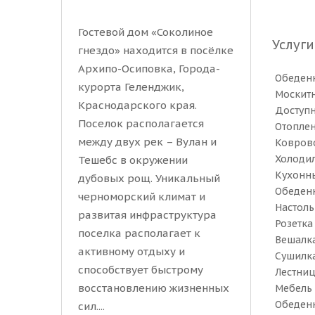
Гостевой дом «Соколиное
Услуги
гнездо» находится в посёлке
Архипо-Осиповка, Города-
Обеденн
курорта Геленджик,
Москитн
Краснодарского края.
Доступ
Поселок располагается
Отопле
между двух рек – Вулан и
Коврово
Холоди
Тешебс в окружении
Кухонны
дубовых рощ. Уникальный
Обеденн
черноморский климат и
Настоль
развитая инфраструктура
Розетка
поселка располагает к
Вешалка
активному отдыху и
Сушилка
способствует быстрому
Лестниц
восстановлению жизненных
Мебель 
Обеденн
сил....