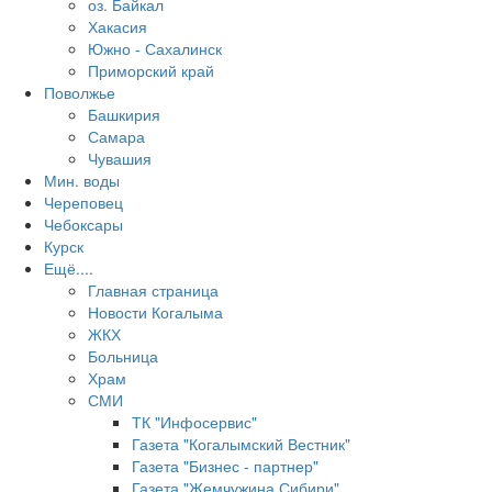
оз. Байкал
Хакасия
Южно - Сахалинск
Приморский край
Поволжье
Башкирия
Самара
Чувашия
Мин. воды
Череповец
Чебоксары
Курск
Ещё....
Главная страница
Новости Когалыма
ЖКХ
Больница
Храм
СМИ
ТК "Инфосервис"
Газета "Когалымский Вестник"
Газета "Бизнес - партнер"
Газета "Жемчужина Сибири"