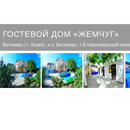
ГОСТЕВОЙ ДОМ «ЖЕМЧУГ»
Витязево | г. Анапа , к-п. Витязево, 1-й Черноморский пере