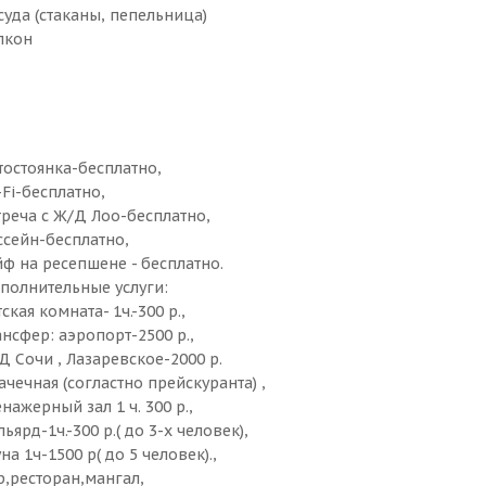
суда (стаканы, пепельница)
лкон
тостоянка-бесплатно,
-Fi-бесплатно,
треча с Ж/Д Лоо-бесплатно,
ссейн-бесплатно,
йф на ресепшене - бесплатно.
полнительные услуги:
ская комната- 1ч.-300 р.,
ансфер: аэропорт-2500 р.,
Д Сочи , Лазаревское-2000 р.
ачечная (согластно прейскуранта) ,
енажерный зал 1 ч. 300 р.,
ьярд-1ч.-300 р.( до 3-х человек),
на 1ч-1500 р( до 5 человек).,
р,ресторан,мангал,