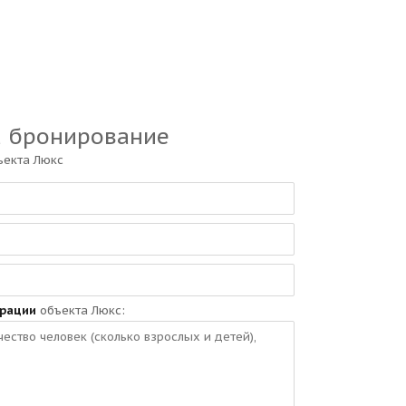
а бронирование
ъекта Люкс
трации
объекта Люкс: