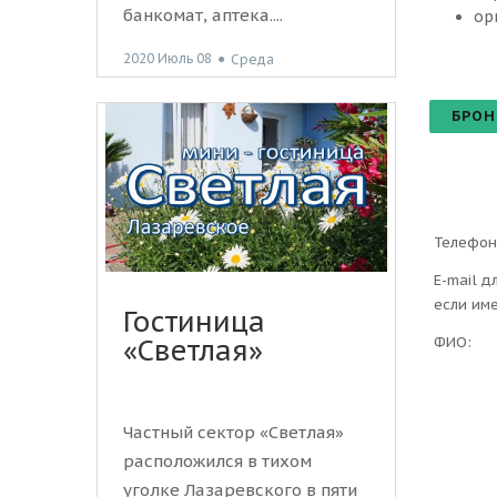
банкомат, аптека....
ор
2020 Июль 08
●
Среда
БРОН
Телефон
E-mail д
если им
Гостиница
ФИО:
«Светлая»
Частный сектор «Светлая»
расположился в тихом
уголке Лазаревского в пяти