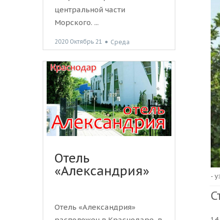
центральной части
Морского. ...
2020 Октябрь 21
●
Среда
Отель
«Александрия»
- 
С
Отель «Александрия»
14
расположен в Краснодаре, в