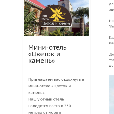
до
зд
Но
"Л
Ка
ба
Мини-отель
«Цветок и
Дл
камень»
тр
де
Приглашаем вас отдохнуть в
мини-отеле «Цветок и
камень».
Наш уютный отель
находится всего в 250
метрах от моря в