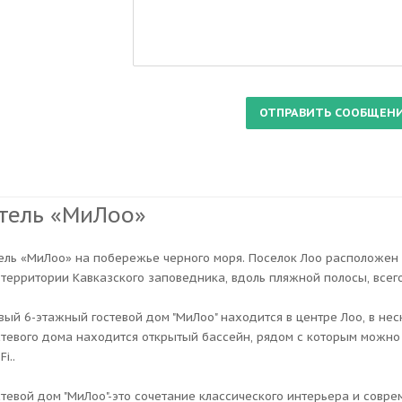
тель «МиЛоо»
ель «МиЛоо» на побережье черного моря. Поселок Лоо расположен 
 территории Кавказского заповедника, вдоль пляжной полосы, всего
вый 6-этажный гостевой дом "МиЛоо" находится в центре Лоо, в не
стевого дома находится открытый бассейн, рядом с которым можно
Fi..
стевой дом "МиЛоо"-это сочетание классического интерьера и сов