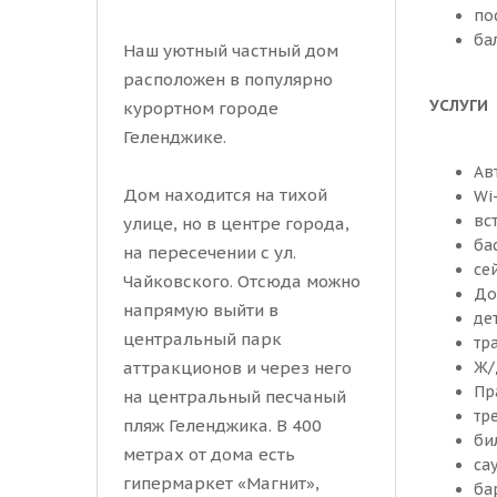
по
ба
Наш уютный частный дом
расположен в популярно
УСЛУГИ
курортном городе
Геленджике.
Ав
Дом находится на тихой
Wi
вс
улице, но в центре города,
ба
на пересечении с ул.
се
Чайковского. Отсюда можно
До
напрямую выйти в
дет
центральный парк
тр
Ж/
аттракционов и через него
Пр
на центральный песчаный
тр
пляж Геленджика. В 400
бил
метрах от дома есть
сау
гипермаркет «Магнит»,
ба