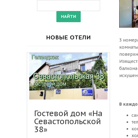
НОВЫЕ ОТЕЛИ
3 номер
комнаты
поверхн
Изящест
балкона
искушенн
В кажд
Гостевой дом «На
са
Севастопольской
те
38»
ко
хо