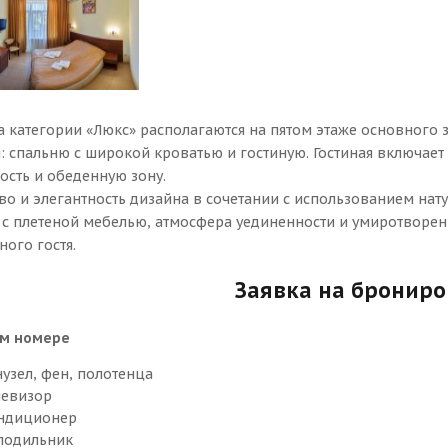
а категории «Люкс» располагаются на пятом этаже основного з
: спальню с широкой кроватью и гостиную. Гостиная включает
ость и обеденную зону.
во и элегантность дизайна в сочетании с использованием на
 с плетеной мебелью, атмосфера уединенности и умиротворен
ого гостя.
Заявка на бронир
ом номере
нузел, фен, полотенца
левизор
ндиционер
лодильник