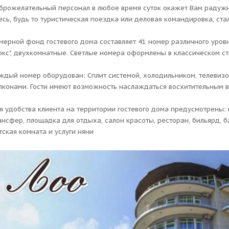
брожелательный персонал в любое время суток окажет Вам радужн
есь, будь то туристическая поездка или деловая командировка, ст
мерной фонд гостевого дома составляет 41 номер различного уровня 
юкс", двухкомнатные. Светлые номера оформлены в классическом сти
ждый номер оборудован: Сплит системой, холодильником, телевизо
лконами. Гости имеют возможность наслаждаться восхитительным в
я удобства клиента на территории гостевого дома предусмотрены: 
ансфер, площадка для отдыха, салон красоты, ресторан, бильярд, 
тская комната и услуги няни