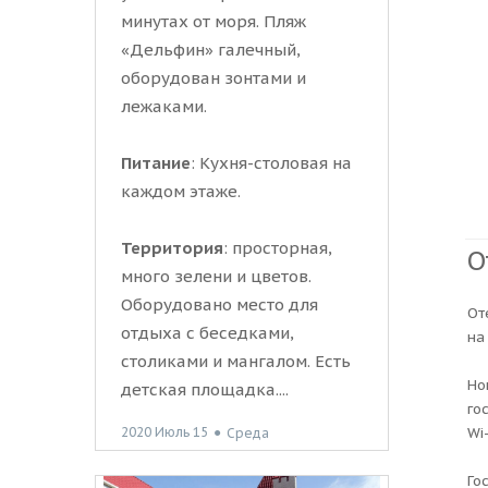
минутах от моря. Пляж
«Дельфин» галечный,
оборудован зонтами и
лежаками.
Питание
: Кухня-столовая на
каждом этаже.
Территория
: просторная,
О
много зелени и цветов.
Оборудовано место для
От
отдыха с беседками,
на
столиками и мангалом. Есть
Но
детская площадка....
го
Wi-
2020 Июль 15
●
Среда
Го